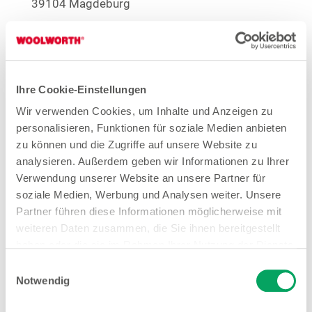
39104 Magdeburg
Entfernung
3.82 km
Öffnungszeiten
Ihre Cookie-Einstellungen
Mo. - Fr.
09:00 - 19:00 Uhr
Wir verwenden Cookies, um Inhalte und Anzeigen zu
Sa.
09:00 - 18:00 Uhr
personalisieren, Funktionen für soziale Medien anbieten
zu können und die Zugriffe auf unsere Website zu
Hinweis
analysieren. Außerdem geben wir Informationen zu Ihrer
Offene Stellen
Verwendung unserer Website an unsere Partner für
Fotofix
soziale Medien, Werbung und Analysen weiter. Unsere
Partner führen diese Informationen möglicherweise mit
1
EMYO Getränke
weiteren Daten zusammen, die Sie ihnen bereitgestellt
1
Große Größen Damenwäsche
Anime T-Shirts
haben oder die sie im Rahmen Ihrer Nutzung der Dienste
gesammelt haben. Weitere Details sowie die
1
Nur solange der Vorrat reicht.
Einwilligungsauswahl
Einstellungen zu den Cookies finden Sie
Notwendig
unter
Datenschutzhinweisen
.
Mehr Informationen