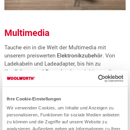
Multimedia
Tauche ein in die Welt der Multimedia mit
unserem preiswerten
Elektronikzubehör
. Von
Ladekabeln und Ladeadapter, bis hin zu
Kopfhörern und Powerbanks
- wir bieten alles,
was du für deine technische Ausrüstung brauchst.
Unsere zuverlässigen Produkte garantieren, dass
du stets gut ausgestattet und vernetzt bist.
Ihre Cookie-Einstellungen
Wir verwenden Cookies, um Inhalte und Anzeigen zu
personalisieren, Funktionen für soziale Medien anbieten
zu können und die Zugriffe auf unsere Website zu
analysieren. Außerdem geben wir Informationen zu Ihrer