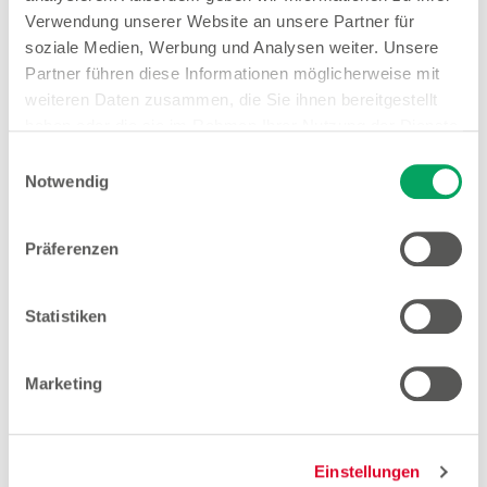
Verwendung unserer Website an unsere Partner für
soziale Medien, Werbung und Analysen weiter. Unsere
Partner führen diese Informationen möglicherweise mit
weiteren Daten zusammen, die Sie ihnen bereitgestellt
haben oder die sie im Rahmen Ihrer Nutzung der Dienste
gesammelt haben. Weitere Details sowie die
Einwilligungsauswahl
Einstellungen zu den Cookies finden Sie
Notwendig
unter
Datenschutzhinweisen
.
Präferenzen
Statistiken
Marketing
Batterien
Einstellungen