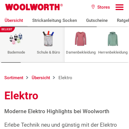
Zum Hauptinhalt
Stores
Woolworth GmbH
To
Übersicht
Strickanleitung Socken
Gutscheine
Ratge
BELIEBT
Bademode
Schule & Büro
Damenbekleidung
Herrenbekleidung
Sortiment
Übersicht
Elektro
Elektro
Moderne Elektro Highlights bei Woolworth
Erlebe Technik neu und günstig mit der Elektro