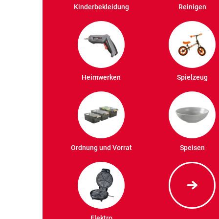
Kinderbekleidung
Reinigen
Heimwerken
Spielzeug
Ordnung und Vorrat
Speisen
Elektro