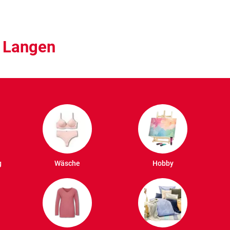
– Langen
g
Wäsche
Hobby