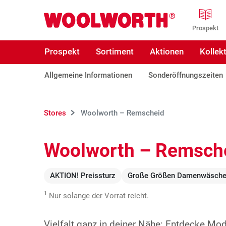
Zum Hauptinhalt
Woolworth GmbH
Prospekt
Prospekt
Sortiment
Aktionen
Kollek
Allgemeine Informationen
Sonderöffnungszeiten
Stores
Woolworth – Remscheid
Woolworth – Remsch
AKTION! Preissturz
Große Größen Damenwäsch
1
Nur solange der Vorrat reicht.
Vielfalt ganz in deiner Nähe: Entdecke Mo