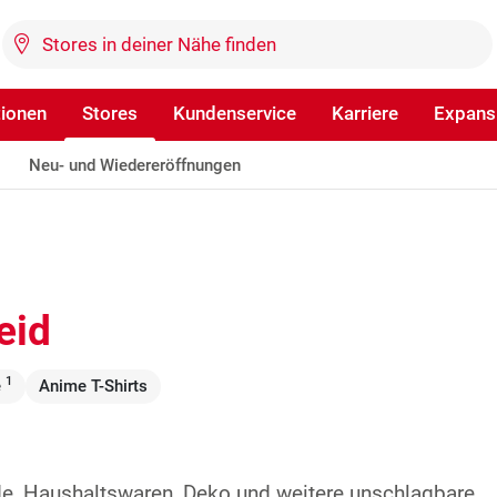
tionen
Stores
Kundenservice
Karriere
Expans
Neu- und Wiedereröffnungen
eid
1
e
Anime T-Shirts
de, Haushaltswaren, Deko und weitere unschlagbare