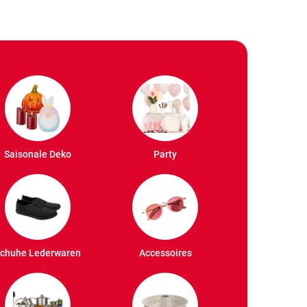
Saisonale Deko
Party
chuhe Lederwaren
Accessoires