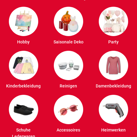
Hobby
Saisonale Deko
Party
Kinderbekleidung
Reinigen
Damenbekleidung
Schuhe
Accessoires
Heimwerken
Lederwaren