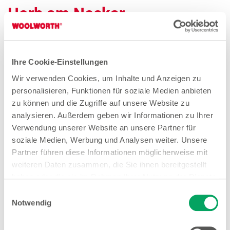
Horb am Neckar
Quereinsteiger Verkauf Teilzeit (gn*)
Ihre Cookie-Einstellungen
Zum Stellenangebot
Wir verwenden Cookies, um Inhalte und Anzeigen zu
personalisieren, Funktionen für soziale Medien anbieten
zu können und die Zugriffe auf unsere Website zu
analysieren. Außerdem geben wir Informationen zu Ihrer
Verkäuferin Teilzeit (gn*)
Verwendung unserer Website an unsere Partner für
soziale Medien, Werbung und Analysen weiter. Unsere
Zum Stellenangebot
Partner führen diese Informationen möglicherweise mit
weiteren Daten zusammen, die Sie ihnen bereitgestellt
haben oder die sie im Rahmen Ihrer Nutzung der Dienste
gesammelt haben. Weitere Details sowie die
Aushilfe / Minijob Verkauf (gn*)
Einwilligungsauswahl
Einstellungen zu den Cookies finden Sie
Notwendig
Zum Stellenangebot
unter
Datenschutzhinweisen
.