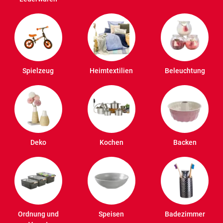
Spielzeug
Heimtextilien
Beleuchtung
Deko
Kochen
Backen
Ordnung und
Speisen
Badezimmer