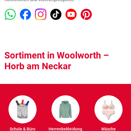
Sortiment in Woolworth –
Horb am Neckar
Schule & Büro
Herrenbekleidung
Wäsche