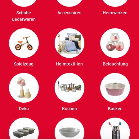
Schuhe
Accessoires
Heimwerken
Lederwaren
Spielzeug
Heimtextilien
Beleuchtung
Deko
Kochen
Backen