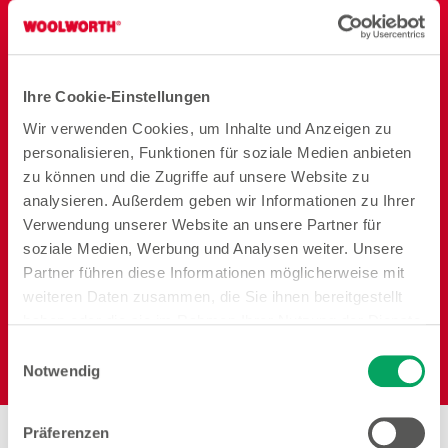
Ordnung und
Speisen
Badezimmer
Vorrat
Ihre Cookie-Einstellungen
Wir verwenden Cookies, um Inhalte und Anzeigen zu
personalisieren, Funktionen für soziale Medien anbieten
zu können und die Zugriffe auf unsere Website zu
analysieren. Außerdem geben wir Informationen zu Ihrer
Reisen
Garten
Heimtier
Verwendung unserer Website an unsere Partner für
soziale Medien, Werbung und Analysen weiter. Unsere
Partner führen diese Informationen möglicherweise mit
weiteren Daten zusammen, die Sie ihnen bereitgestellt
haben oder die sie im Rahmen Ihrer Nutzung der Dienste
gesammelt haben. Weitere Details sowie die
Einwilligungsauswahl
Elektro
Einstellungen zu den Cookies finden Sie
Notwendig
unter
Datenschutzhinweisen
.
Präferenzen