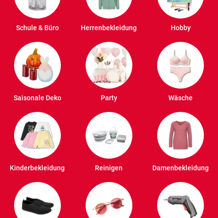
Schule & Büro
Herrenbekleidung
Hobby
Saisonale Deko
Party
Wäsche
Kinderbekleidung
Reinigen
Damenbekleidung