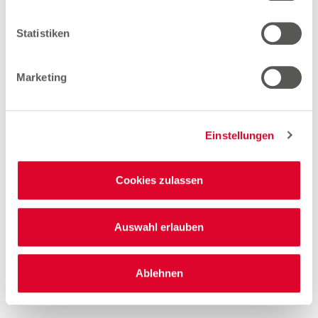
Arbeiten bei Woolworth –
Statistiken
Schwarzenbek
Marketing
Quereinsteiger Verkauf Teilzeit (gn*)
Einstellungen
Zum Stellenangebot
Cookies zulassen
Verkäuferin Teilzeit (gn*)
Auswahl erlauben
Zum Stellenangebot
Ablehnen