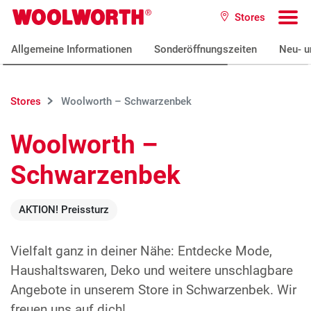
Zum Hauptinhalt
Stores
Woolworth GmbH
To
Allgemeine Informationen
Sonderöffnungszeiten
Neu- u
Stores
Woolworth – Schwarzenbek
Woolworth –
Schwarzenbek
AKTION! Preissturz
Vielfalt ganz in deiner Nähe: Entdecke Mode,
Haushaltswaren, Deko und weitere unschlagbare
Angebote in unserem Store in Schwarzenbek. Wir
freuen uns auf dich!