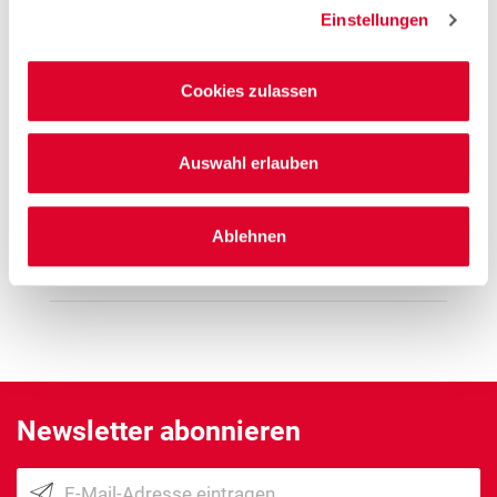
Einstellungen
Hinweis
Offene Stellen
Cookies zulassen
1
EMYO Getränke
1
Große Größen Damenwäsche
Anime T-Shirts
Auswahl erlauben
1
Nur solange der Vorrat reicht.
Ablehnen
Mehr Informationen
Newsletter abonnieren