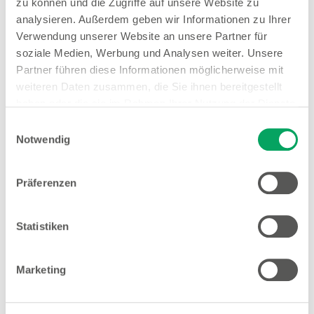
zu können und die Zugriffe auf unsere Website zu
analysieren. Außerdem geben wir Informationen zu Ihrer
Hinweis
Verwendung unserer Website an unsere Partner für
Offene Stellen
soziale Medien, Werbung und Analysen weiter. Unsere
Partner führen diese Informationen möglicherweise mit
weiteren Daten zusammen, die Sie ihnen bereitgestellt
Mehr Informationen
haben oder die sie im Rahmen Ihrer Nutzung der Dienste
gesammelt haben. Weitere Details sowie die
Einwilligungsauswahl
Einstellungen zu den Cookies finden Sie
Notwendig
unter
Datenschutzhinweisen
.
Woolworth – Hallstadt
Präferenzen
Biegenhofstraße 2
96103 Hallstadt
Statistiken
Entfernung
5.65 km
Marketing
Öffnungszeiten
Mo. - Sa.
09:00 - 20:00 Uhr