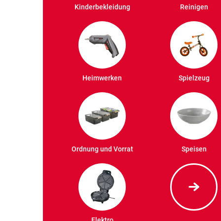
Kinderbekleidung
Reinigen
Heimwerken
Spielzeug
Ordnung und Vorrat
Speisen
Elektro