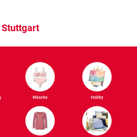
Stuttgart
g
Wäsche
Hobby