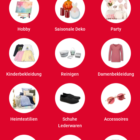
Hobby
Saisonale Deko
Party
Kinderbekleidung
Reinigen
Damenbekleidung
Heimtextilien
Schuhe
Accessoires
Lederwaren