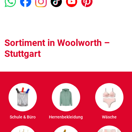
Sortiment in Woolworth –
Stuttgart
Schule & Büro
Herrenbekleidung
Wäsche