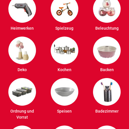
Heimwerken
Spielzeug
Beleuchtung
Deko
Kochen
Backen
Ordnung und
Speisen
Badezimmer
Vorrat