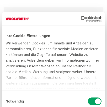
Quereinsteiger Verkauf Teilzeit (gn*)
Zum Stellenangebot
Ihre Cookie-Einstellungen
Wir verwenden Cookies, um Inhalte und Anzeigen zu
Verkäuferin Teilzeit (gn*)
personalisieren, Funktionen für soziale Medien anbieten
zu können und die Zugriffe auf unsere Website zu
Zum Stellenangebot
analysieren. Außerdem geben wir Informationen zu Ihrer
Verwendung unserer Website an unsere Partner für
soziale Medien, Werbung und Analysen weiter. Unsere
Partner führen diese Informationen möglicherweise mit
weiteren Daten zusammen, die Sie ihnen bereitgestellt
Stores in der Nähe von
haben oder die sie im Rahmen Ihrer Nutzung der Dienste
Woolworth – Stuttgart
gesammelt haben. Weitere Details sowie die
Einwilligungsauswahl
Einstellungen zu den Cookies finden Sie
Notwendig
unter
Datenschutzhinweisen
.