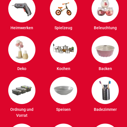
Heimwerken
Spielzeug
Beleuchtung
Deko
Kochen
Backen
Ordnung und
Speisen
Badezimmer
Vorrat