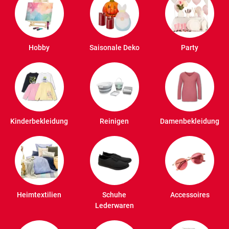
Hobby
Saisonale Deko
Party
Kinderbekleidung
Reinigen
Damenbekleidung
Heimtextilien
Schuhe
Accessoires
Lederwaren