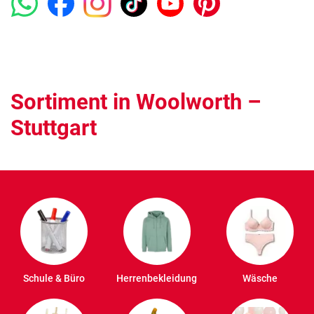
Sortiment in Woolworth –
Stuttgart
Schule & Büro
Herrenbekleidung
Wäsche