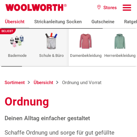
Zum Hauptinhalt
Stores
Woolworth GmbH
To
Übersicht
Strickanleitung Socken
Gutscheine
Ratge
BELIEBT
Bademode
Schule & Büro
Damenbekleidung
Herrenbekleidung
Sortiment
Übersicht
Ordnung und Vorrat
Ordnung
Deinen Alltag einfacher gestaltet
Schaffe Ordnung und sorge für gut gefüllte