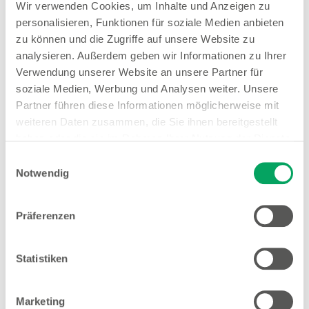
Wir verwenden Cookies, um Inhalte und Anzeigen zu
personalisieren, Funktionen für soziale Medien anbieten
zu können und die Zugriffe auf unsere Website zu
analysieren. Außerdem geben wir Informationen zu Ihrer
Verwendung unserer Website an unsere Partner für
soziale Medien, Werbung und Analysen weiter. Unsere
Partner führen diese Informationen möglicherweise mit
Vorratsdosen
weiteren Daten zusammen, die Sie ihnen bereitgestellt
in verschiedenen Größen und Ausführungen
haben oder die sie im Rahmen Ihrer Nutzung der Dienste
gesammelt haben. Weitere Details sowie die
Einwilligungsauswahl
1.50
Einstellungen zu den Cookies finden Sie
Notwendig
ab
unter
Datenschutzhinweisen
.
Präferenzen
Statistiken
Marketing