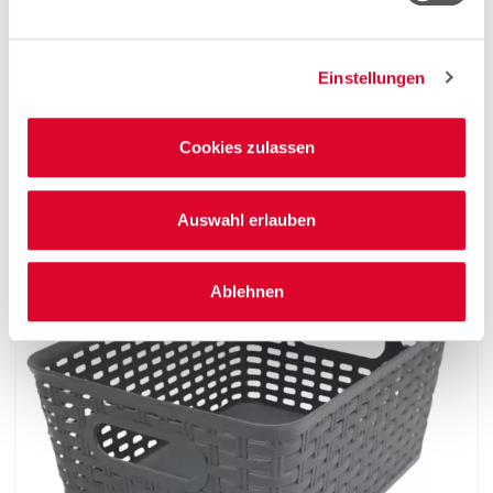
Einstellungen
Kühlschrankkörbe
Cookies zulassen
in verschiedenen Größen und Ausführungen
Auswahl erlauben
1.50
ab
Ablehnen