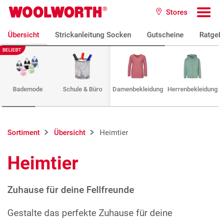
Zum Hauptinhalt
Stores
Woolworth GmbH
To
Übersicht
Strickanleitung Socken
Gutscheine
Ratge
BELIEBT
Bademode
Schule & Büro
Damenbekleidung
Herrenbekleidung
Sortiment
Übersicht
Heimtier
Heimtier
Zuhause für deine Fellfreunde
Gestalte das perfekte Zuhause für deine