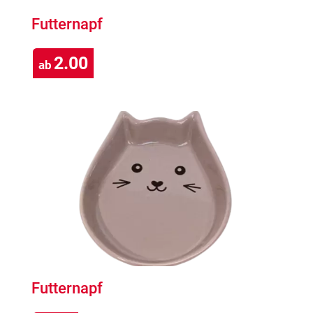
Futternapf
2.00
ab
Futternapf