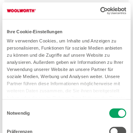
Spart Energie und Fett, kann
Grillpfanne sein.
Ihre Cookie-Einstellungen
Wir verwenden Cookies, um Inhalte und Anzeigen zu
personalisieren, Funktionen für soziale Medien anbieten
Auf ein Neues
zu können und die Zugriffe auf unsere Website zu
analysieren. Außerdem geben wir Informationen zu Ihrer
Die Reinigung deiner Pfanne
Verwendung unserer Website an unsere Partner für
soziale Medien, Werbung und Analysen weiter. Unsere
Nach dem Braten braucht deine Pfanne die
Partner führen diese Informationen möglicherweise mit
richtige Zuwendung, um weiterhin für das
weiteren Daten zusammen, die Sie ihnen bereitgestellt
Gelingen deiner Gerichte sorgen zu können. Ein
haben oder die sie im Rahmen Ihrer Nutzung der Dienste
Edelstahl- oder anderer Kratzschwamm eignet
gesammelt haben. Weitere Details sowie die
Einwilligungsauswahl
sich zum Beispiel überhaupt nicht für das
Einstellungen zu den Cookies finden Sie
Notwendig
Entfernen von Essensresten auf beschichteten
unter
Datenschutzhinweisen
.
Pfannen, da sie die Antihaftschicht ablösen
Präferenzen