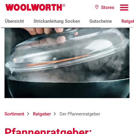
Zum Hauptinhalt
Stores
Woolworth GmbH
To
Übersicht
Strickanleitung Socken
Gutscheine
Ratge
Sortiment
Ratgeber
Der Pfannenratgeber
Pfannenratgeber: