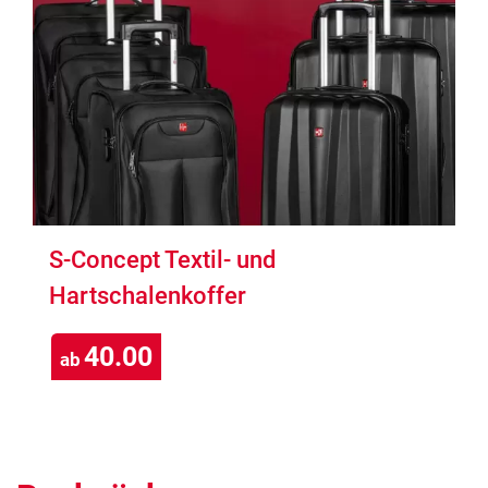
S-Concept Textil- und
Hartschalenkoffer
40.00
ab