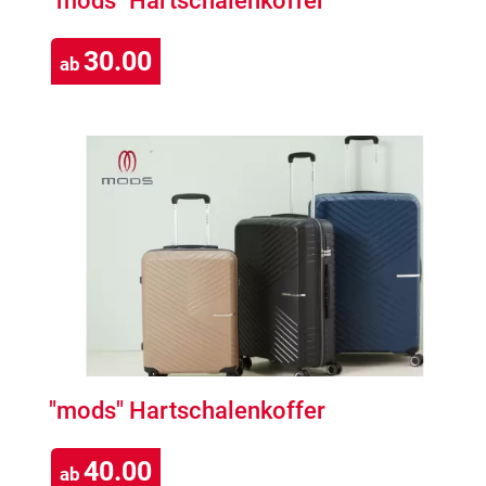
"mods" Hartschalenkoffer
30.00
ab
"mods" Hartschalenkoffer
40.00
ab