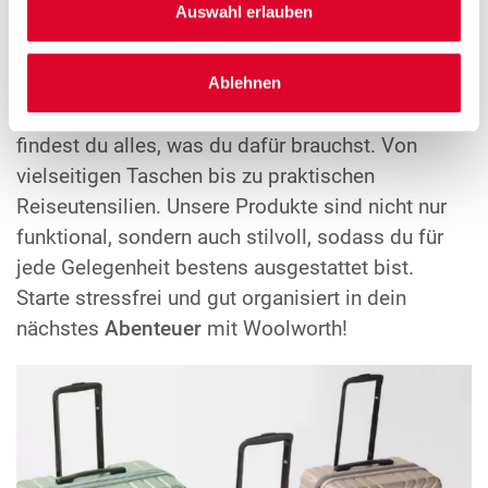
Auswahl erlauben
Kleine Auszeit gefällig? Mit Woolworth wird dein
nächster
Kurztrip
zum vollen Erfolg! Egal, ob du
einen spontanen Wochenendausflug planst oder
Ablehnen
eine kurze
Geschäftsreise
vor dir hast - bei uns
findest du alles, was du dafür brauchst. Von
vielseitigen Taschen bis zu praktischen
Reiseutensilien. Unsere Produkte sind nicht nur
funktional, sondern auch stilvoll, sodass du für
jede Gelegenheit bestens ausgestattet bist.
Starte stressfrei und gut organisiert in dein
nächstes
Abenteuer
mit Woolworth!