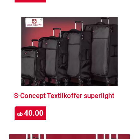
S-Concept Textilkoffer superlight
40.00
ab