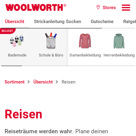
Zum Hauptinhalt
Stores
Woolworth GmbH
To
Übersicht
Strickanleitung Socken
Gutscheine
Ratge
BELIEBT
Bademode
Schule & Büro
Damenbekleidung
Herrenbekleidung
Sortiment
Übersicht
Reisen
Reisen
Reiseträume werden wahr
. Plane deinen