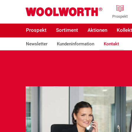
Zum Hauptinhalt
Woolworth GmbH
Prospekt
Prospekt
Sortiment
Aktionen
Kollek
Newsletter
Kundeninformation
Kontakt
Kontakt