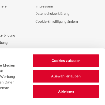
riere
Impressum
Datenschutzerklärung
Cookie-Einwilligung ändern
terbildung
rbung
Cookies zulassen
le Medien
ir
Auswahl erlauben
n
, Werbung
ren Daten
Lieferantenportal
ienste
Ablehnen
Hinweisgebersystem
ngen