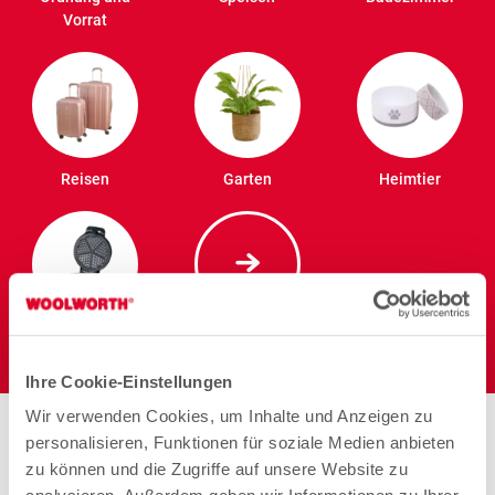
Vorrat
Reisen
Garten
Heimtier
Elektro
Ihre Cookie-Einstellungen
Wir verwenden Cookies, um Inhalte und Anzeigen zu
Stores in der Nähe von
personalisieren, Funktionen für soziale Medien anbieten
Woolworth – Stolberg
zu können und die Zugriffe auf unsere Website zu