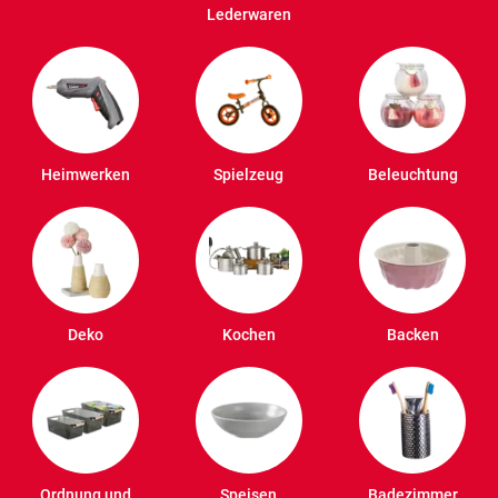
Lederwaren
Heimwerken
Spielzeug
Beleuchtung
Deko
Kochen
Backen
Ordnung und
Speisen
Badezimmer