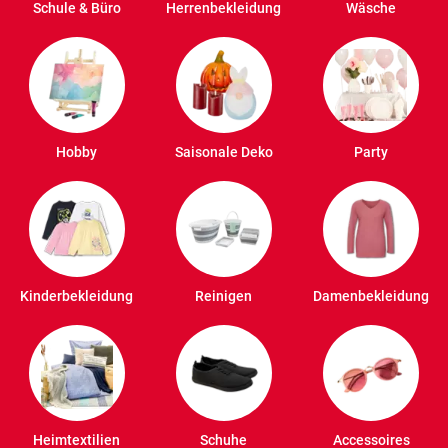
Schule & Büro
Herrenbekleidung
Wäsche
Hobby
Saisonale Deko
Party
Kinderbekleidung
Reinigen
Damenbekleidung
Heimtextilien
Schuhe
Accessoires