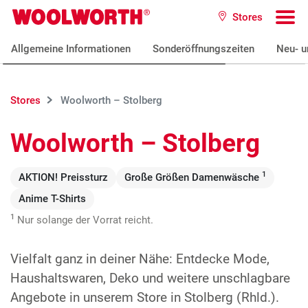
Zum Hauptinhalt
Stores
Woolworth GmbH
To
Allgemeine Informationen
Sonderöffnungszeiten
Neu- u
Stores
Woolworth – Stolberg
Woolworth – Stolberg
1
AKTION! Preissturz
Große Größen Damenwäsche
Anime T-Shirts
1
Nur solange der Vorrat reicht.
Vielfalt ganz in deiner Nähe: Entdecke Mode,
Haushaltswaren, Deko und weitere unschlagbare
Angebote in unserem Store in Stolberg (Rhld.).