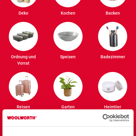
Deko
Kochen
Backen
Ordnung und
Speisen
Badezimmer
Vorrat
Reisen
Garten
Heimtier