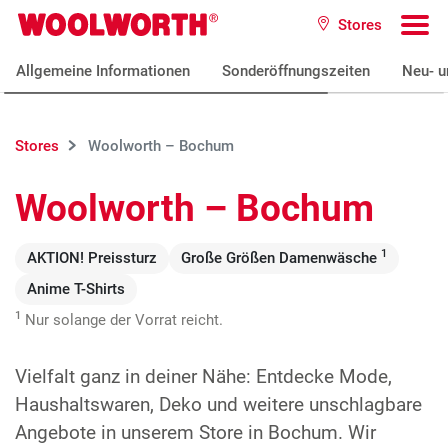
Zum Hauptinhalt
Stores
Woolworth GmbH
To
Allgemeine Informationen
Sonderöffnungszeiten
Neu- u
Stores
Woolworth – Bochum
Woolworth – Bochum
1
AKTION! Preissturz
Große Größen Damenwäsche
Anime T-Shirts
1
Nur solange der Vorrat reicht.
Vielfalt ganz in deiner Nähe: Entdecke Mode,
Haushaltswaren, Deko und weitere unschlagbare
Angebote in unserem Store in Bochum. Wir