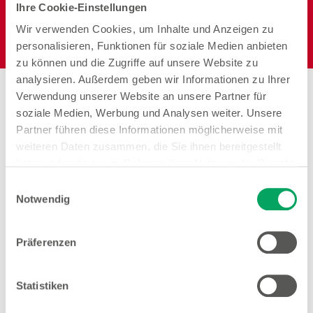
Ihre Cookie-Einstellungen
Wir verwenden Cookies, um Inhalte und Anzeigen zu
Elektro
personalisieren, Funktionen für soziale Medien anbieten
zu können und die Zugriffe auf unsere Website zu
analysieren. Außerdem geben wir Informationen zu Ihrer
Stores in der Nähe von
Verwendung unserer Website an unsere Partner für
Woolworth – Bochum
soziale Medien, Werbung und Analysen weiter. Unsere
Partner führen diese Informationen möglicherweise mit
weiteren Daten zusammen, die Sie ihnen bereitgestellt
haben oder die sie im Rahmen Ihrer Nutzung der Dienste
gesammelt haben. Weitere Details sowie die
Einwilligungsauswahl
Woolworth – Bochum
Einstellungen zu den Cookies finden Sie
Notwendig
unter
Datenschutzhinweisen
.
Alter Markt 1
44866 Bochum
Präferenzen
Öffnungszeiten
Mo. - Sa.
09:00 - 20:00 Uhr
Statistiken
Hinweis