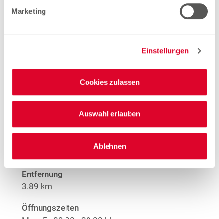
Marketing
Offene Stellen
1
EMYO Getränke
Anime T-Shirts
1
Nur solange der Vorrat reicht.
Einstellungen
Mehr Informationen
Cookies zulassen
Auswahl erlauben
Woolworth – Gelsenkirchen
Bahnhofstraße 70-72
Ablehnen
45879 Gelsenkirchen
Entfernung
3.89 km
Öffnungszeiten