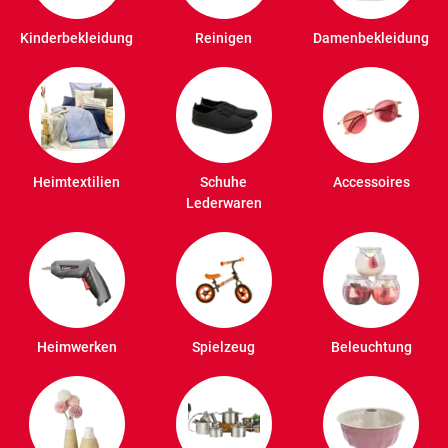
Kinderbekleidung
Reinigen
Damenbekleidung
Heimtextilien
Schuhe
Accessoires
Lederwaren
Heimwerken
Spielzeug
Beleuchtung