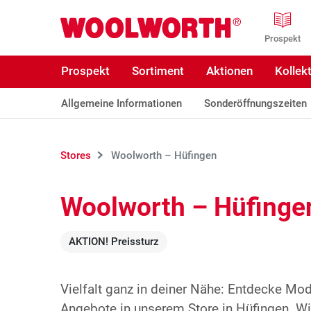
Zum Hauptinhalt
Woolworth GmbH
Prospekt
Prospekt
Sortiment
Aktionen
Kollek
Allgemeine Informationen
Sonderöffnungszeiten
Stores
Woolworth – Hüfingen
Woolworth – Hüfinge
AKTION! Preissturz
Vielfalt ganz in deiner Nähe: Entdecke Mo
Angebote in unserem Store in Hüfingen. Wir