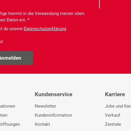
llige hiermit in die Verwendung meiner oben
en Daten ein. *
st du unsere
Datenschutzerklärung
ld
Anmelden
Kundenservice
Karriere
mationen
Newsletter
Jobs und Kar
iten
Kundeninformation
Verkauf
röffnungen
Kontakt
Zentrale