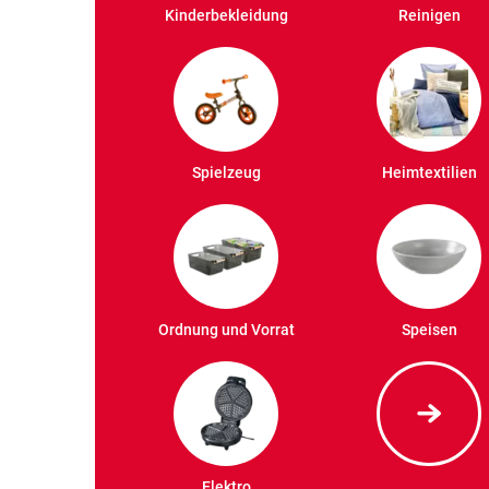
Kinderbekleidung
Reinigen
Spielzeug
Heimtextilien
Ordnung und Vorrat
Speisen
Elektro