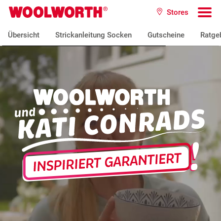
Zum Hauptinhalt
Stores
Woolworth GmbH
To
Übersicht
Strickanleitung Socken
Gutscheine
Ratge