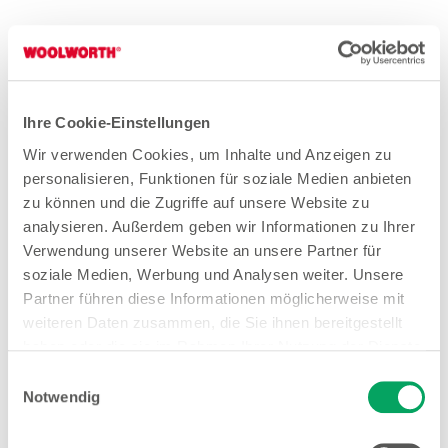
Cool durch den Sommer –
Praktische Lösungen für
Ihre Cookie-Einstellungen
unterwegs
Wir verwenden Cookies, um Inhalte und Anzeigen zu
personalisieren, Funktionen für soziale Medien anbieten
zu können und die Zugriffe auf unsere Website zu
Ob Tagesausflug, Picknick oder Autofahrt – mit
analysieren. Außerdem geben wir Informationen zu Ihrer
der passenden
Kühlbox, Kühltasche oder dem
Verwendung unserer Website an unsere Partner für
Kühlrucksack
bleibt Proviant zuverlässig frisch.
soziale Medien, Werbung und Analysen weiter. Unsere
Die Modelle sind in verschiedenen Größen
Partner führen diese Informationen möglicherweise mit
erhältlich und teils sogar elektrisch betrieben –
weiteren Daten zusammen, die Sie ihnen bereitgestellt
ideal für längere Touren. Für spontane Einsätze
haben oder die sie im Rahmen Ihrer Nutzung der Dienste
gesammelt haben. Weitere Details sowie die
bietet sich eine handliche
Kühltasche mit
Einwilligungsauswahl
Einstellungen zu den Cookies finden Sie
Notwendig
Kühlpad
an, während ein robuster
Kühlrucksack
unter
Datenschutzhinweisen
.
Komfort und Funktionalität vereint.