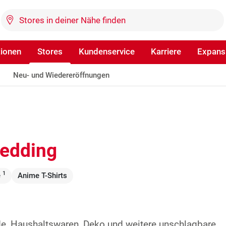
tionen
Stores
Kundenservice
Karriere
Expans
Neu- und Wiedereröffnungen
Wedding
1
e
Anime T-Shirts
de, Haushaltswaren, Deko und weitere unschlagbare