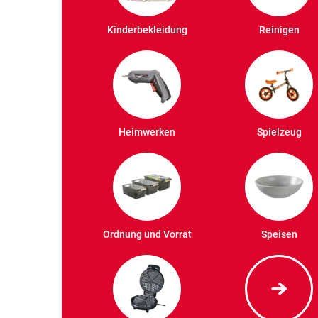
Kinderbekleidung
Reinigen
Heimwerken
Spielzeug
Ordnung und Vorrat
Speisen