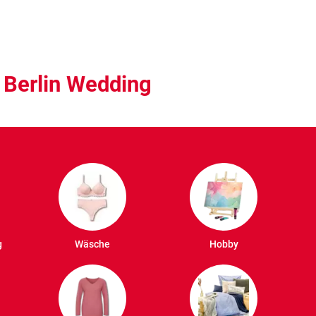
 Berlin Wedding
g
Wäsche
Hobby