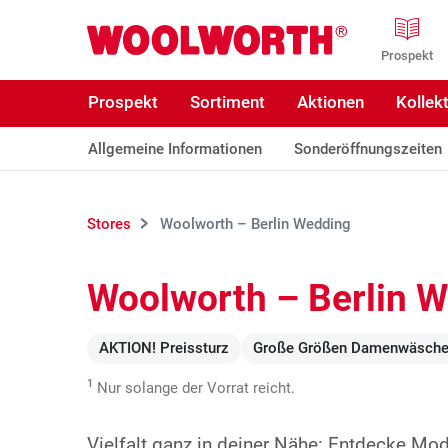
Zum Hauptinhalt
Woolworth GmbH
Prospekt
Prospekt
Sortiment
Aktionen
Kollek
Allgemeine Informationen
Sonderöffnungszeiten
Stores
Woolworth – Berlin Wedding
Woolworth – Berlin 
AKTION! Preissturz
Große Größen Damenwäsch
1
Nur solange der Vorrat reicht.
Vielfalt ganz in deiner Nähe: Entdecke Mo