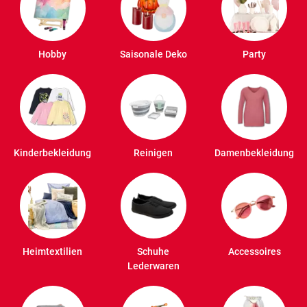
Hobby
Saisonale Deko
Party
Kinderbekleidung
Reinigen
Damenbekleidung
Heimtextilien
Schuhe
Accessoires
Lederwaren