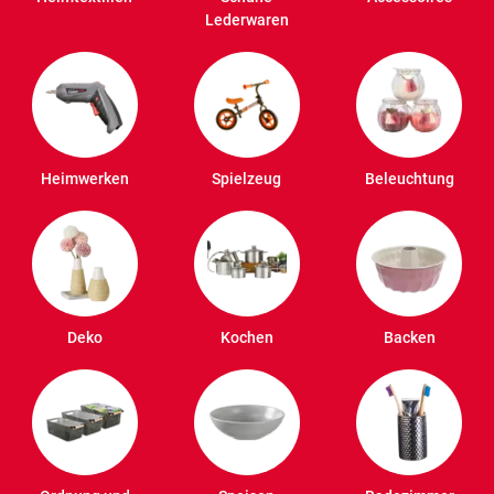
Lederwaren
Heimwerken
Spielzeug
Beleuchtung
Deko
Kochen
Backen