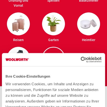
Ordnung und
Speisen
Badezimmer
Vorrat
Reisen
Garten
Heimtier
Elektro
Ihre Cookie-Einstellungen
Wir verwenden Cookies, um Inhalte und Anzeigen zu
personalisieren, Funktionen für soziale Medien anbieten
Stores in der Nähe von
zu können und die Zugriffe auf unsere Website zu
analysieren. Außerdem geben wir Informationen zu Ihrer
Woolworth – Pforzheim
Verwendung unserer Website an unsere Partner für