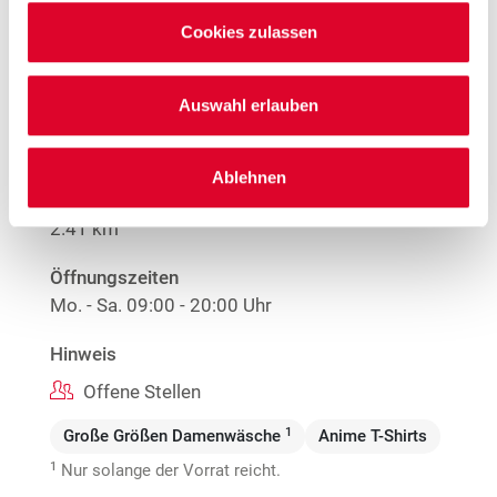
Cookies zulassen
Woolworth – Pforzheim
Auswahl erlauben
Wilhelm-Becker-Straße 15
75179 Pforzheim
Ablehnen
Entfernung
2.41 km
Öffnungszeiten
Mo. - Sa.
09:00 - 20:00 Uhr
Hinweis
Offene Stellen
1
Große Größen Damenwäsche
Anime T-Shirts
1
Nur solange der Vorrat reicht.