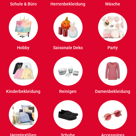
Schule & Büro
Herrenbekleidung
Wäsche
Hobby
Saisonale Deko
Party
Kinderbekleidung
Reinigen
Damenbekleidung
Heimtextilien
Schuhe
Accessoires