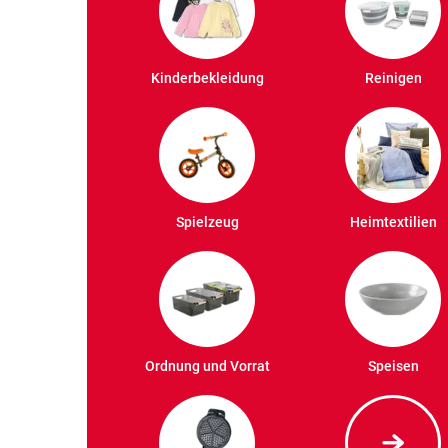
Kinderbekleidung
Reinigen
Spielzeug
Heimtextilien
Ordnung und Vorrat
Speisen