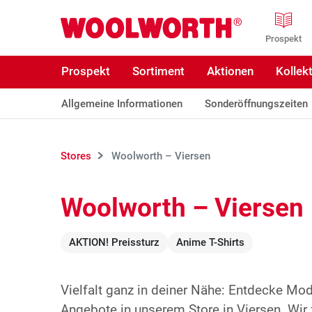
Zum Hauptinhalt
Woolworth GmbH
Prospekt
Prospekt
Sortiment
Aktionen
Kollek
Allgemeine Informationen
Sonderöffnungszeiten
Stores
Woolworth – Viersen
Woolworth – Viersen
AKTION! Preissturz
Anime T-Shirts
Vielfalt ganz in deiner Nähe: Entdecke Mo
Angebote in unserem Store in Viersen. Wir 