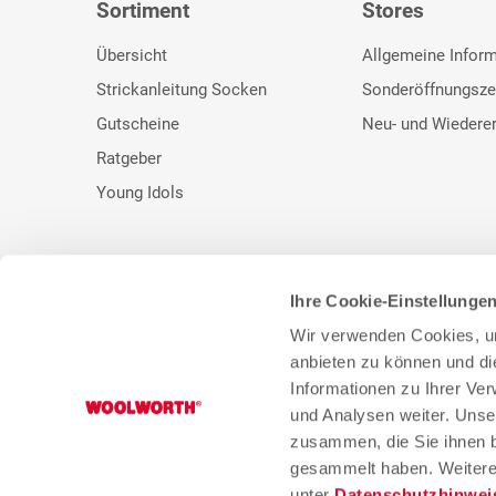
Sortiment
Stores
Übersicht
Allgemeine Infor
Strickanleitung Socken
Sonderöffnungsze
Gutscheine
Neu- und Wiedere
Ratgeber
Young Idols
Ihre Cookie-Einstellunge
* Unser bisheriger Preis. ** UVP des Herstellers.
Wir verwenden Cookies, um
anbieten zu können und di
Informationen zu Ihrer Ve
und Analysen weiter. Unse
zusammen, die Sie ihnen b
gesammelt haben. Weitere 
unter
Datenschutzhinwei