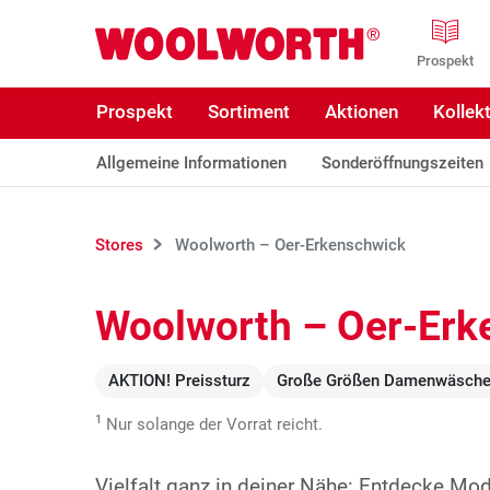
Zum Hauptinhalt
Woolworth GmbH
Prospekt
Prospekt
Sortiment
Aktionen
Kollek
Allgemeine Informationen
Sonderöffnungszeiten
Stores
Woolworth – Oer-Erkenschwick
Woolworth – Oer-Erk
AKTION! Preissturz
Große Größen Damenwäsch
1
Nur solange der Vorrat reicht.
Vielfalt ganz in deiner Nähe: Entdecke Mo