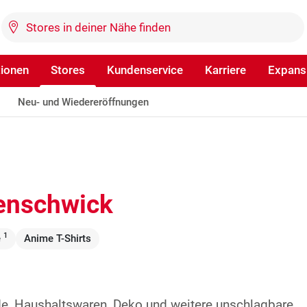
tionen
Stores
Kundenservice
Karriere
Expans
Neu- und Wiedereröffnungen
enschwick
1
e
Anime T-Shirts
de, Haushaltswaren, Deko und weitere unschlagbare