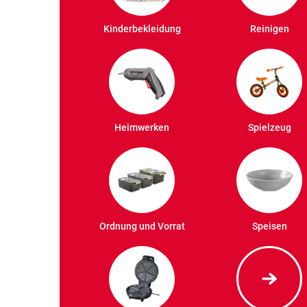
Kinderbekleidung
Reinigen
Heimwerken
Spielzeug
Ordnung und Vorrat
Speisen