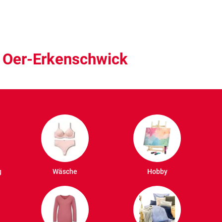
– Oer-Erkenschwick
g
Wäsche
Hobby