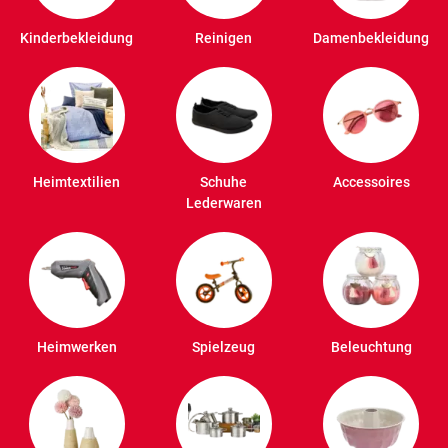
Kinderbekleidung
Reinigen
Damenbekleidung
Heimtextilien
Schuhe
Accessoires
Lederwaren
Heimwerken
Spielzeug
Beleuchtung