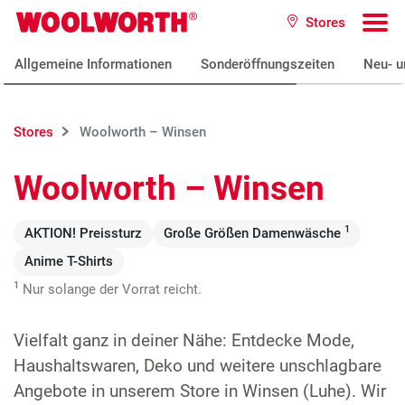
Zum Hauptinhalt
Stores
Woolworth GmbH
To
Allgemeine Informationen
Sonderöffnungszeiten
Neu- u
Stores
Woolworth – Winsen
Woolworth – Winsen
1
AKTION! Preissturz
Große Größen Damenwäsche
Anime T-Shirts
1
Nur solange der Vorrat reicht.
Vielfalt ganz in deiner Nähe: Entdecke Mode,
Haushaltswaren, Deko und weitere unschlagbare
Angebote in unserem Store in Winsen (Luhe). Wir