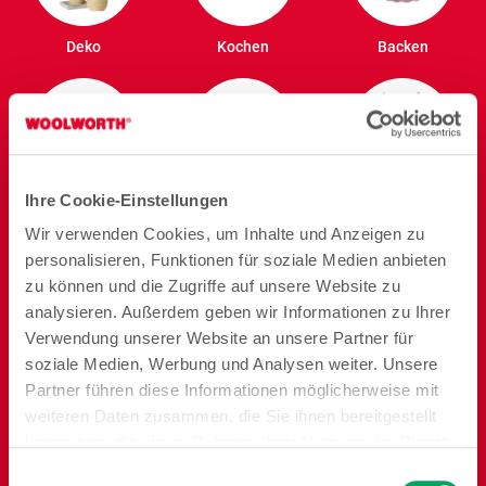
Deko
Kochen
Backen
Ihre Cookie-Einstellungen
Ordnung und
Speisen
Badezimmer
Vorrat
Wir verwenden Cookies, um Inhalte und Anzeigen zu
personalisieren, Funktionen für soziale Medien anbieten
zu können und die Zugriffe auf unsere Website zu
analysieren. Außerdem geben wir Informationen zu Ihrer
Verwendung unserer Website an unsere Partner für
soziale Medien, Werbung und Analysen weiter. Unsere
Reisen
Garten
Heimtier
Partner führen diese Informationen möglicherweise mit
weiteren Daten zusammen, die Sie ihnen bereitgestellt
haben oder die sie im Rahmen Ihrer Nutzung der Dienste
gesammelt haben. Weitere Details sowie die
Einwilligungsauswahl