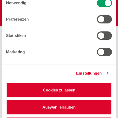
Einstellungen zu den Cookies finden Sie
Notwendig
unter
Datenschutzhinweisen
.
Elektro
Präferenzen
Statistiken
Arbeiten bei Woolworth –
Marketing
Winsen
Einstellungen
Quereinsteiger Verkauf Teilzeit (gn*)
Cookies zulassen
Zum Stellenangebot
Auswahl erlauben