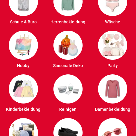
Schule & Büro
Herrenbekleidung
Wäsche
Hobby
Saisonale Deko
Party
Kinderbekleidung
Reinigen
Damenbekleidung