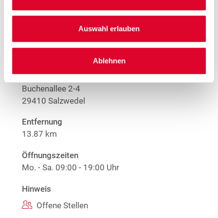
Stores in der Nähe von
Woolworth – Lüchow
Auswahl erlauben
Ablehnen
Woolworth – Salzwedel
Buchenallee 2-4
29410 Salzwedel
Entfernung
13.87 km
Öffnungszeiten
Mo. - Sa.
09:00 - 19:00 Uhr
Hinweis
Offene Stellen