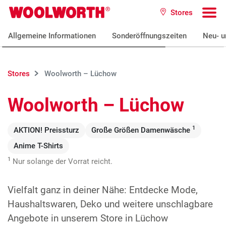
Zum Hauptinhalt
Stores
Woolworth GmbH
To
Allgemeine Informationen
Sonderöffnungszeiten
Neu- u
Stores
Woolworth – Lüchow
Woolworth – Lüchow
1
AKTION! Preissturz
Große Größen Damenwäsche
Anime T-Shirts
1
Nur solange der Vorrat reicht.
Vielfalt ganz in deiner Nähe: Entdecke Mode,
Haushaltswaren, Deko und weitere unschlagbare
Angebote in unserem Store in Lüchow