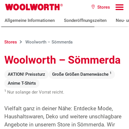
Zum Hauptinhalt
Stores
Woolworth GmbH
To
Allgemeine Informationen
Sonderöffnungszeiten
Neu- u
Stores
Woolworth – Sömmerda
Woolworth – Sömmerda
1
AKTION! Preissturz
Große Größen Damenwäsche
Anime T-Shirts
1
Nur solange der Vorrat reicht.
Vielfalt ganz in deiner Nähe: Entdecke Mode,
Haushaltswaren, Deko und weitere unschlagbare
Angebote in unserem Store in Sömmerda. Wir