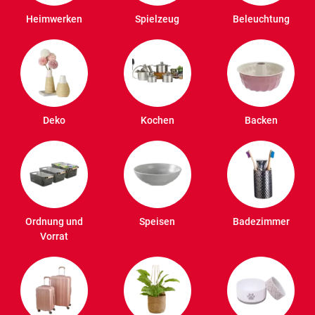
Heimwerken
Spielzeug
Beleuchtung
Deko
Kochen
Backen
Ordnung und
Speisen
Badezimmer
Vorrat