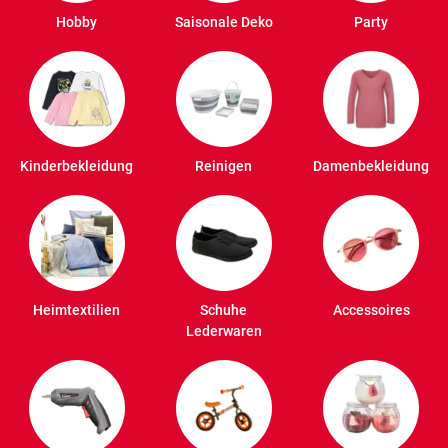
Hobby
Saisonale Deko
Party
Kinderbekleidung
Reinigen
Damenbekleidung
Heimtextilien
Schuhe
Accessoires
Lederwaren