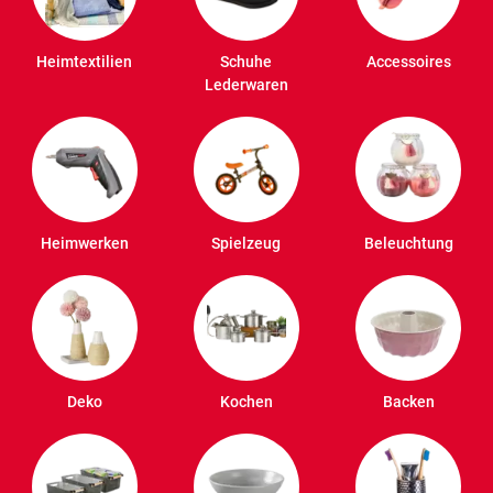
Heimtextilien
Schuhe
Accessoires
Lederwaren
Heimwerken
Spielzeug
Beleuchtung
Deko
Kochen
Backen