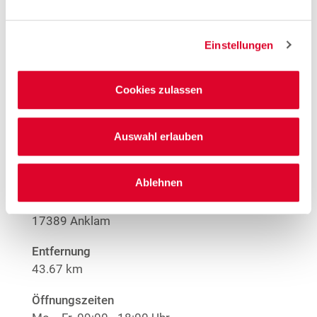
1
EMYO Getränke
Einstellungen
1
Große Größen Damenwäsche
Anime T-Shirts
1
Nur solange der Vorrat reicht.
Cookies zulassen
Mehr Informationen
Auswahl erlauben
Woolworth – Anklam
Ablehnen
Am Markt 7
17389 Anklam
Entfernung
43.67 km
Öffnungszeiten