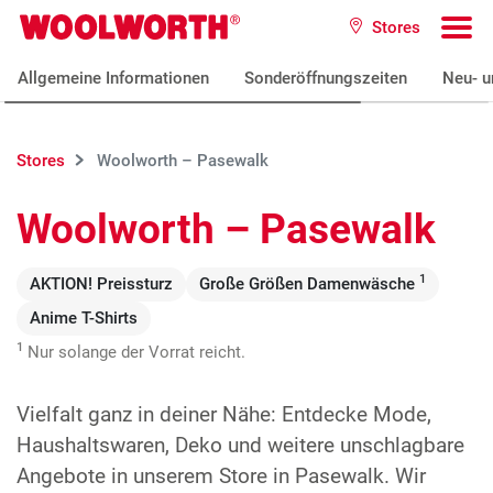
Zum Hauptinhalt
Stores
Woolworth GmbH
To
Allgemeine Informationen
Sonderöffnungszeiten
Neu- u
Stores
Woolworth – Pasewalk
Woolworth – Pasewalk
1
AKTION! Preissturz
Große Größen Damenwäsche
Anime T-Shirts
1
Nur solange der Vorrat reicht.
Vielfalt ganz in deiner Nähe: Entdecke Mode,
Haushaltswaren, Deko und weitere unschlagbare
Angebote in unserem Store in Pasewalk. Wir