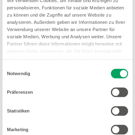
Stores in der Nähe von
Wir verwenden Cookies, um Inhalte und Anzeigen zu
personalisieren, Funktionen für soziale Medien anbieten
Woolworth – Pasewalk
zu können und die Zugriffe auf unsere Website zu
analysieren. Außerdem geben wir Informationen zu Ihrer
Verwendung unserer Website an unsere Partner für
soziale Medien, Werbung und Analysen weiter. Unsere
Woolworth – Prenzlau
Partner führen diese Informationen möglicherweise mit
weiteren Daten zusammen, die Sie ihnen bereitgestellt
Steinstraße 22
haben oder die sie im Rahmen Ihrer Nutzung der Dienste
17291 Prenzlau
gesammelt haben. Weitere Details sowie die
Einwilligungsauswahl
Einstellungen zu den Cookies finden Sie
Notwendig
Entfernung
unter
Datenschutzhinweisen
.
23.26 km
Präferenzen
Öffnungszeiten
Mo. - Fr.
09:00 - 18:30 Uhr
Sa.
09:00 - 17:00 Uhr
Statistiken
Hinweis
Marketing
Offene Stellen