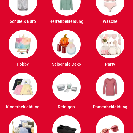
Schule & Büro
Herrenbekleidung
Wäsche
Hobby
Saisonale Deko
Party
Kinderbekleidung
Reinigen
Damenbekleidung