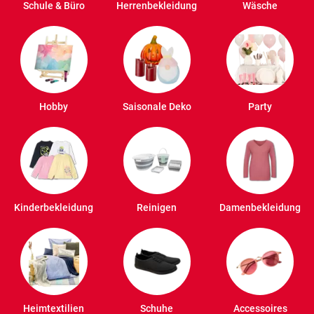
Schule & Büro
Herrenbekleidung
Wäsche
Hobby
Saisonale Deko
Party
Kinderbekleidung
Reinigen
Damenbekleidung
Heimtextilien
Schuhe
Accessoires