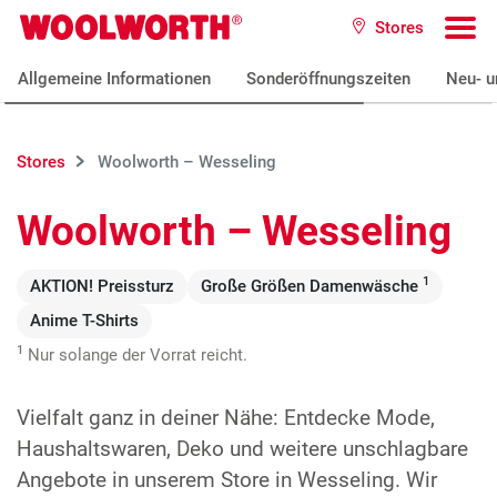
Zum Hauptinhalt
Stores
Woolworth GmbH
To
Allgemeine Informationen
Sonderöffnungszeiten
Neu- u
Stores
Woolworth – Wesseling
Woolworth – Wesseling
1
AKTION! Preissturz
Große Größen Damenwäsche
Anime T-Shirts
1
Nur solange der Vorrat reicht.
Vielfalt ganz in deiner Nähe: Entdecke Mode,
Haushaltswaren, Deko und weitere unschlagbare
Angebote in unserem Store in Wesseling. Wir