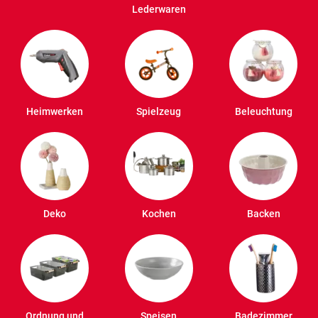
Lederwaren
Heimwerken
Spielzeug
Beleuchtung
Deko
Kochen
Backen
Ordnung und
Speisen
Badezimmer