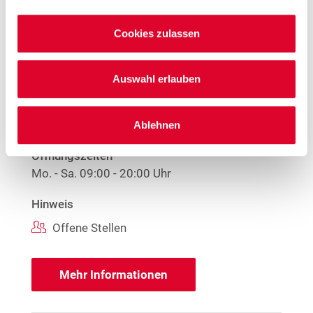
Cookies zulassen
Woolworth – Bornheim
Schumacher Straße 2-10
53332 Bornheim
Auswahl erlauben
Entfernung
7.6 km
Ablehnen
Öffnungszeiten
Mo. - Sa.
09:00 - 20:00 Uhr
Hinweis
Offene Stellen
Mehr Informationen