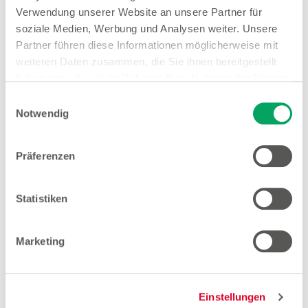
Verwendung unserer Website an unsere Partner für
soziale Medien, Werbung und Analysen weiter. Unsere
Filialleiter Trainee Vollzeit (gn*)
Partner führen diese Informationen möglicherweise mit
weiteren Daten zusammen, die Sie ihnen bereitgestellt
Zum Stellenangebot
haben oder die sie im Rahmen Ihrer Nutzung der Dienste
gesammelt haben. Weitere Details sowie die
Einwilligungsauswahl
Einstellungen zu den Cookies finden Sie
Notwendig
unter
Datenschutzhinweisen
.
Filialleiter Vollzeit (gn*)
Zum Stellenangebot
Präferenzen
Statistiken
Marketing
Stores in der Nähe von
Woolworth – Wesseling
Einstellungen