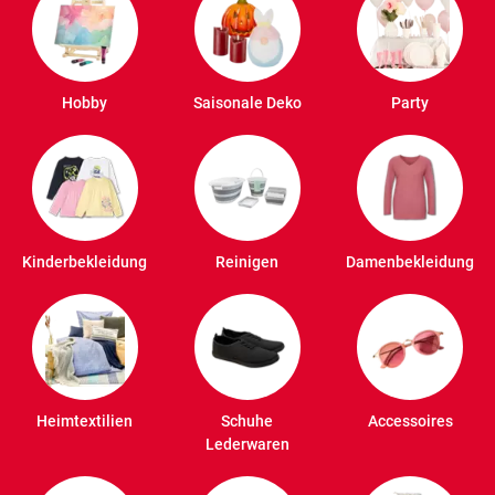
Hobby
Saisonale Deko
Party
Kinderbekleidung
Reinigen
Damenbekleidung
Heimtextilien
Schuhe
Accessoires
Lederwaren