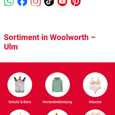
Sortiment in Woolworth –
Ulm
Schule & Büro
Herrenbekleidung
Wäsche