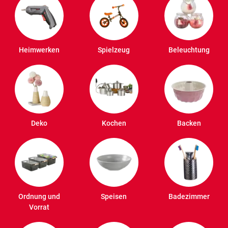
Heimwerken
Spielzeug
Beleuchtung
Deko
Kochen
Backen
Ordnung und
Speisen
Badezimmer
Vorrat