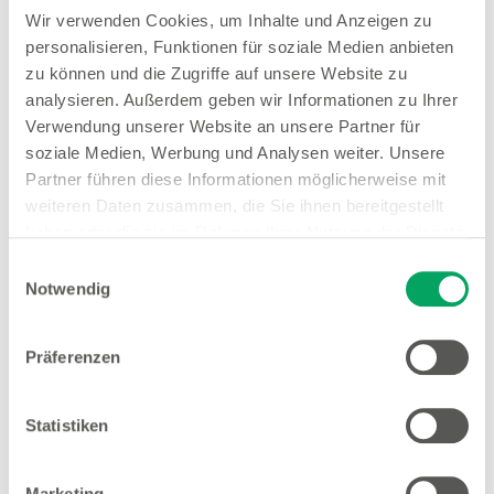
Wir verwenden Cookies, um Inhalte und Anzeigen zu
Filialleiter Trainee Vollzeit (gn*)
personalisieren, Funktionen für soziale Medien anbieten
Zum Stellenangebot
zu können und die Zugriffe auf unsere Website zu
analysieren. Außerdem geben wir Informationen zu Ihrer
Verwendung unserer Website an unsere Partner für
soziale Medien, Werbung und Analysen weiter. Unsere
Quereinsteiger Verkauf Teilzeit (gn*)
Partner führen diese Informationen möglicherweise mit
weiteren Daten zusammen, die Sie ihnen bereitgestellt
Zum Stellenangebot
haben oder die sie im Rahmen Ihrer Nutzung der Dienste
gesammelt haben. Weitere Details sowie die
Einwilligungsauswahl
Einstellungen zu den Cookies finden Sie
Notwendig
unter
Datenschutzhinweisen
.
Quereinsteiger Verkauf Vollzeit (gn*)
Zum Stellenangebot
Präferenzen
Statistiken
Verkäuferin Teilzeit (gn*)
Marketing