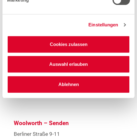
Zum Stellenangebot
Einstellungen
Verkäuferin Vollzeit (gn*)
Zum Stellenangebot
Cookies zulassen
Auswahl erlauben
Stores in der Nähe von
Ablehnen
Woolworth – Ulm
Woolworth – Senden
Berliner Straße 9-11