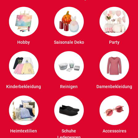
Hobby
Saisonale Deko
Party
Kinderbekleidung
Reinigen
Damenbekleidung
Heimtextilien
Schuhe
Accessoires
Lederwaren