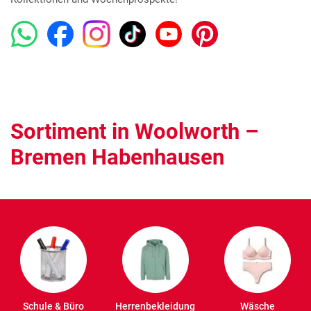
Sortiment in Woolworth –
Bremen Habenhausen
Schule & Büro
Herrenbekleidung
Wäsche