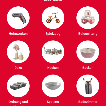
Heimwerken
Spielzeug
Beleuchtung
Deko
Kochen
Backen
Ordnung und
Speisen
Badezimmer