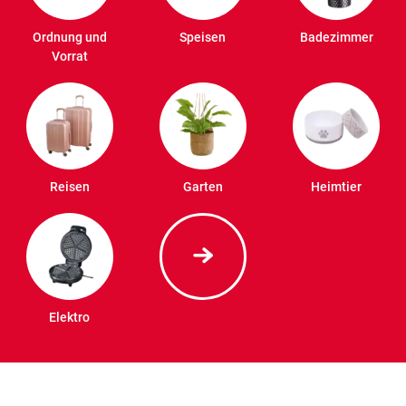
Ordnung und
Speisen
Badezimmer
Vorrat
Reisen
Garten
Heimtier
Elektro