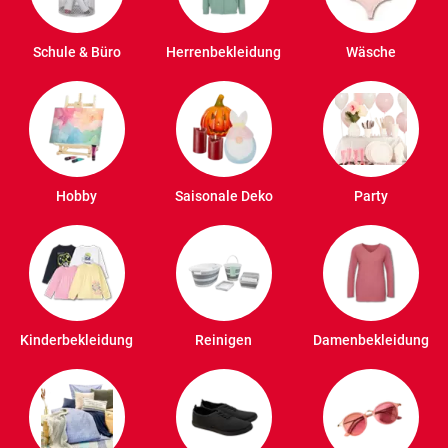
Schule & Büro
Herrenbekleidung
Wäsche
Hobby
Saisonale Deko
Party
Kinderbekleidung
Reinigen
Damenbekleidung