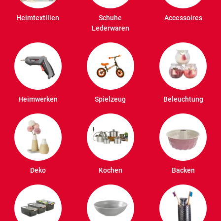
Heimtextilien
Schuhe
Accessoires
Lederwaren
Heimwerken
Spielzeug
Beleuchtung
Deko
Kochen
Backen