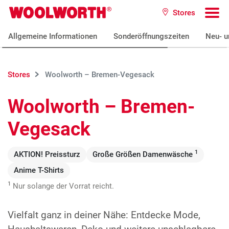
Zum Hauptinhalt
Stores
Woolworth GmbH
To
Allgemeine Informationen
Sonderöffnungszeiten
Neu- u
Stores
Woolworth – Bremen-Vegesack
Woolworth – Bremen-
Vegesack
1
AKTION! Preissturz
Große Größen Damenwäsche
Anime T-Shirts
1
Nur solange der Vorrat reicht.
Vielfalt ganz in deiner Nähe: Entdecke Mode,