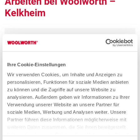
Arbeiten bei Woolworth –
Kelkheim
Quereinsteiger Verkauf Teilzeit (gn*)
Zum Stellenangebot
Ihre Cookie-Einstellungen
Wir verwenden Cookies, um Inhalte und Anzeigen zu
Verkäuferin Teilzeit (gn*)
personalisieren, Funktionen für soziale Medien anbieten
zu können und die Zugriffe auf unsere Website zu
Zum Stellenangebot
analysieren. Außerdem geben wir Informationen zu Ihrer
Verwendung unserer Website an unsere Partner für
soziale Medien, Werbung und Analysen weiter. Unsere
Partner führen diese Informationen möglicherweise mit
weiteren Daten zusammen, die Sie ihnen bereitgestellt
Stores in der Nähe von
haben oder die sie im Rahmen Ihrer Nutzung der Dienste