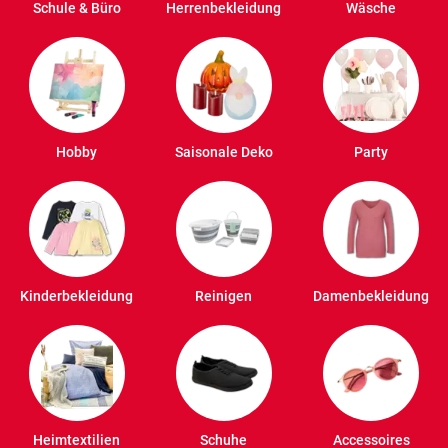
Schule & Büro
Herrenbekleidung
Wäsche
Hobby
Saisonale Deko
Party
Kinderbekleidung
Reinigen
Damenbekleidung
Heimtextilien
Schuhe
Accessoires