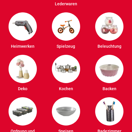
Lederwaren
Heimwerken
Spielzeug
Beleuchtung
Deko
Kochen
Backen
Ordnung und
Speisen
Badezimmer