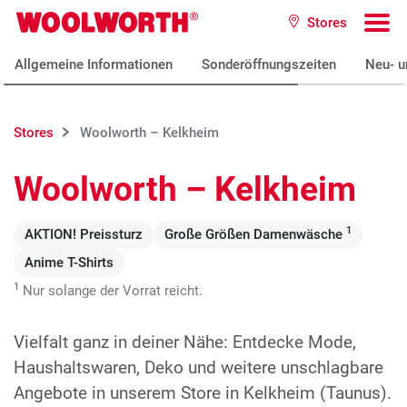
Zum Hauptinhalt
Stores
Woolworth GmbH
To
Allgemeine Informationen
Sonderöffnungszeiten
Neu- u
Stores
Woolworth – Kelkheim
Woolworth – Kelkheim
1
AKTION! Preissturz
Große Größen Damenwäsche
Anime T-Shirts
1
Nur solange der Vorrat reicht.
Vielfalt ganz in deiner Nähe: Entdecke Mode,
Haushaltswaren, Deko und weitere unschlagbare
Angebote in unserem Store in Kelkheim (Taunus).