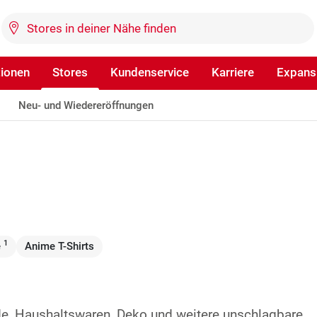
tionen
Stores
Kundenservice
Karriere
Expans
Neu- und Wiedereröffnungen
1
e
Anime T-Shirts
de, Haushaltswaren, Deko und weitere unschlagbare