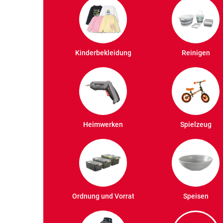
Kinderbekleidung
Reinigen
Heimwerken
Spielzeug
Ordnung und Vorrat
Speisen