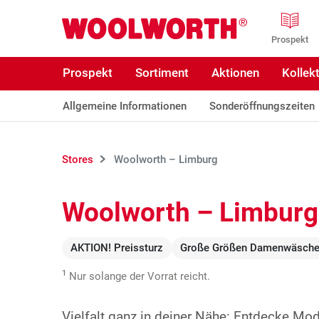
Zum Hauptinhalt
Woolworth GmbH
Prospekt
Prospekt
Sortiment
Aktionen
Kollek
Allgemeine Informationen
Sonderöffnungszeiten
Stores
Woolworth – Limburg
Woolworth – Limburg
AKTION! Preissturz
Große Größen Damenwäsch
1
Nur solange der Vorrat reicht.
Vielfalt ganz in deiner Nähe: Entdecke Mo