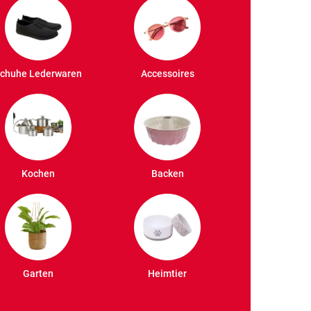
chuhe Lederwaren
Accessoires
Kochen
Backen
Garten
Heimtier