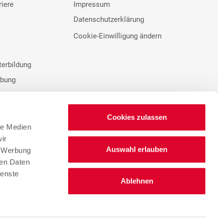
riere
Impressum
Datenschutzerklärung
Cookie-Einwilligung ändern
terbildung
rbung
Cookies zulassen
le Medien
ir
Auswahl erlauben
n
, Werbung
ren Daten
Lieferantenportal
ienste
Ablehnen
Hinweisgebersystem
ngen