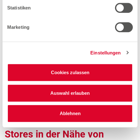
Arbeiten bei Woolworth –
Statistiken
Rennerod
Marketing
Quereinsteiger Verkauf Teilzeit (gn*)
Zum Stellenangebot
Einstellungen
Cookies zulassen
Verkäuferin Teilzeit (gn*)
Zum Stellenangebot
Auswahl erlauben
Ablehnen
Stores in der Nähe von