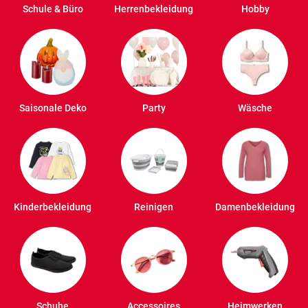
Schule & Büro
Herrenbekleidung
Hobby
Saisonale Deko
Party
Wäsche
Kinderbekleidung
Reinigen
Damenbekleidung
Schuhe
Accessoires
Heimwerken