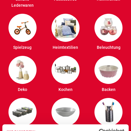
Lederwaren
Spielzeug
Heimtextilien
Beleuchtung
Deko
Kochen
Backen