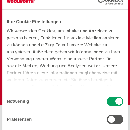
Ordnung und
Speisen
Badezimmer
Vorrat
Ihre Cookie-Einstellungen
Wir verwenden Cookies, um Inhalte und Anzeigen zu
personalisieren, Funktionen für soziale Medien anbieten
zu können und die Zugriffe auf unsere Website zu
Reisen
Garten
Heimtier
analysieren. Außerdem geben wir Informationen zu Ihrer
Verwendung unserer Website an unsere Partner für
soziale Medien, Werbung und Analysen weiter. Unsere
Partner führen diese Informationen möglicherweise mit
weiteren Daten zusammen, die Sie ihnen bereitgestellt
haben oder die sie im Rahmen Ihrer Nutzung der Dienste
Elektro
gesammelt haben. Weitere Details sowie die
Einwilligungsauswahl
Einstellungen zu den Cookies finden Sie
Notwendig
unter
Datenschutzhinweisen
.
Präferenzen