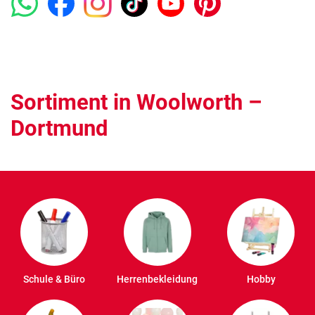
Sortiment in Woolworth –
Dortmund
Schule & Büro
Herrenbekleidung
Hobby