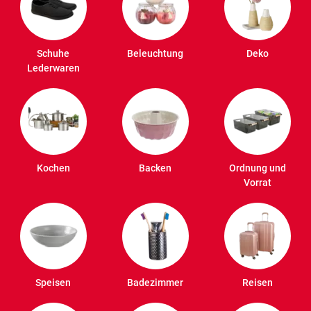
Schuhe
Beleuchtung
Deko
Lederwaren
Kochen
Backen
Ordnung und
Vorrat
Speisen
Badezimmer
Reisen