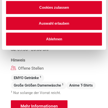
Westenhellweg 112
Cookies zulassen
44137 Dortmund
Entfernung
Auswahl erlauben
0.97 km
Öffnungszeiten
Ablehnen
Mo. - Fr.
09:00 - 20:00 Uhr
Sa.
09:30 - 20:00 Uhr
Hinweis
Offene Stellen
1
EMYO Getränke
1
Große Größen Damenwäsche
Anime T-Shirts
1
Nur solange der Vorrat reicht.
Mehr Informationen