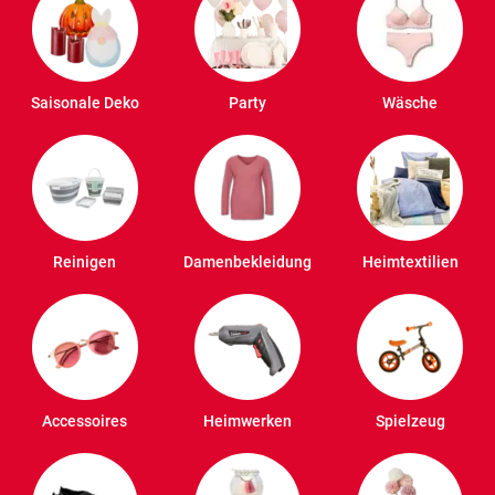
Saisonale Deko
Party
Wäsche
Reinigen
Damenbekleidung
Heimtextilien
Accessoires
Heimwerken
Spielzeug