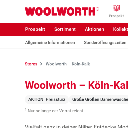
Zum Hauptinhalt
Woolworth GmbH
Prospekt
Prospekt
Sortiment
Aktionen
Kollek
Allgemeine Informationen
Sonderöffnungszeiten
Stores
Woolworth – Köln-Kalk
Woolworth – Köln-Ka
AKTION! Preissturz
Große Größen Damenwäsch
1
Nur solange der Vorrat reicht.
Vielfalt ganz in deiner Nähe: Entdecke Mo