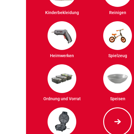
Kinderbekleidung
Reinigen
Heimwerken
Spielzeug
Ordnung und Vorrat
Speisen