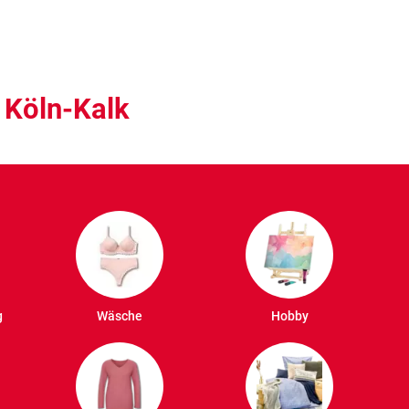
 Köln-Kalk
g
Wäsche
Hobby