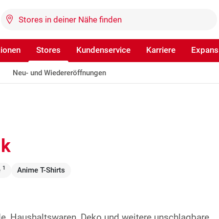
tionen
Stores
Kundenservice
Karriere
Expans
Neu- und Wiedereröffnungen
lk
1
e
Anime T-Shirts
de, Haushaltswaren, Deko und weitere unschlagbare