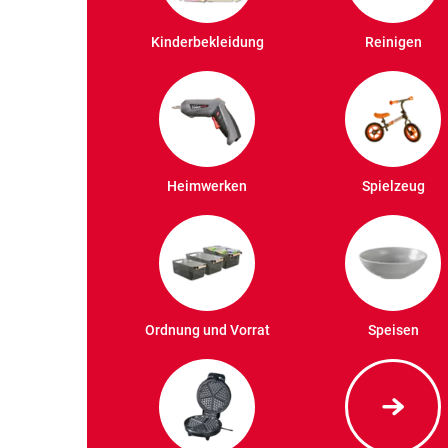
Kinderbekleidung
Reinigen
Heimwerken
Spielzeug
Ordnung und Vorrat
Speisen