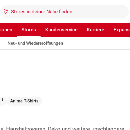
tionen
Stores
Kundenservice
Karriere
Expans
Neu- und Wiedereröffnungen
1
e
Anime T-Shirts
de, Haushaltswaren, Deko und weitere unschlagbare