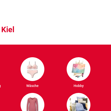
 Kiel
g
Wäsche
Hobby