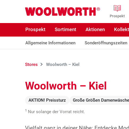
Zum Hauptinhalt
Woolworth GmbH
Prospekt
Prospekt
Sortiment
Aktionen
Kollek
Allgemeine Informationen
Sonderöffnungszeiten
Stores
Woolworth – Kiel
Woolworth – Kiel
AKTION! Preissturz
Große Größen Damenwäsch
1
Nur solange der Vorrat reicht.
Vielfalt ganz in deiner Nähe: Entdecke Mo