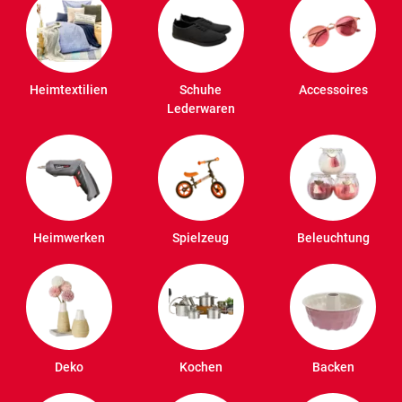
Heimtextilien
Schuhe
Accessoires
Lederwaren
Heimwerken
Spielzeug
Beleuchtung
Deko
Kochen
Backen