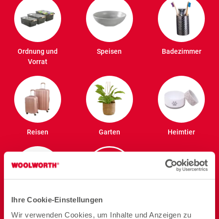
Ordnung und
Speisen
Badezimmer
Vorrat
Reisen
Garten
Heimtier
Ihre Cookie-Einstellungen
Elektro
Wir verwenden Cookies, um Inhalte und Anzeigen zu