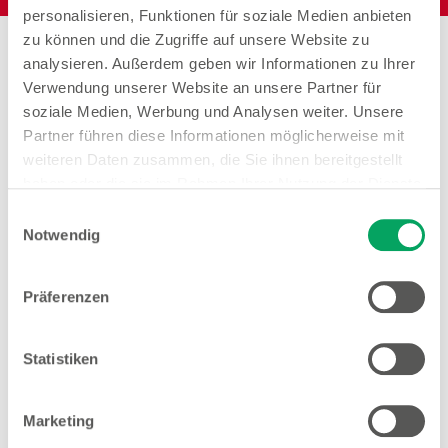
personalisieren, Funktionen für soziale Medien anbieten
zu können und die Zugriffe auf unsere Website zu
Stores in der Nähe von
analysieren. Außerdem geben wir Informationen zu Ihrer
Woolworth – Kamp-Lintfort
Verwendung unserer Website an unsere Partner für
soziale Medien, Werbung und Analysen weiter. Unsere
Partner führen diese Informationen möglicherweise mit
weiteren Daten zusammen, die Sie ihnen bereitgestellt
haben oder die sie im Rahmen Ihrer Nutzung der Dienste
Woolworth – Moers
gesammelt haben. Weitere Details sowie die
Einwilligungsauswahl
Baustraße 29
Einstellungen zu den Cookies finden Sie
Notwendig
47441 Moers
unter
Datenschutzhinweisen
.
Entfernung
Präferenzen
8.14 km
Statistiken
Öffnungszeiten
Mo. - Sa.
09:00 - 19:00 Uhr
Marketing
Hinweis