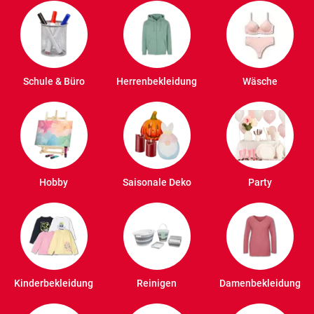
Schule & Büro
Herrenbekleidung
Wäsche
Hobby
Saisonale Deko
Party
Kinderbekleidung
Reinigen
Damenbekleidung