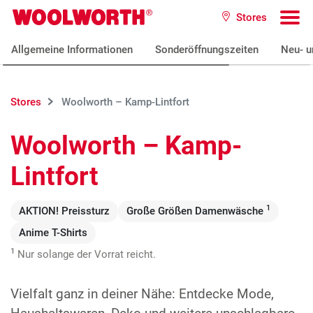
Zum Hauptinhalt
Stores
Woolworth GmbH
To
Allgemeine Informationen
Sonderöffnungszeiten
Neu- u
Stores
Woolworth – Kamp-Lintfort
Woolworth – Kamp-
Lintfort
1
AKTION! Preissturz
Große Größen Damenwäsche
Anime T-Shirts
1
Nur solange der Vorrat reicht.
Vielfalt ganz in deiner Nähe: Entdecke Mode,