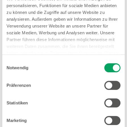
Woolworth –
personalisieren, Funktionen für soziale Medien anbieten
zu können und die Zugriffe auf unsere Website zu
Eisenhüttenstadt
analysieren. Außerdem geben wir Informationen zu Ihrer
Verwendung unserer Website an unsere Partner für
soziale Medien, Werbung und Analysen weiter. Unsere
Partner führen diese Informationen möglicherweise mit
Woolworth – Frankfurt (Oder)
weiteren Daten zusammen, die Sie ihnen bereitgestellt
haben oder die sie im Rahmen Ihrer Nutzung der Dienste
Alexej-Leonow-Straße 2a
gesammelt haben. Weitere Details sowie die
Einwilligungsauswahl
15236 Frankfurt (Oder)
Einstellungen zu den Cookies finden Sie
Notwendig
unter
Datenschutzhinweisen
.
Entfernung
21.08 km
Präferenzen
Öffnungszeiten
Mo. - Fr.
09:00 - 19:00 Uhr
Statistiken
Sa.
09:00 - 18:00 Uhr
Marketing
Hinweis