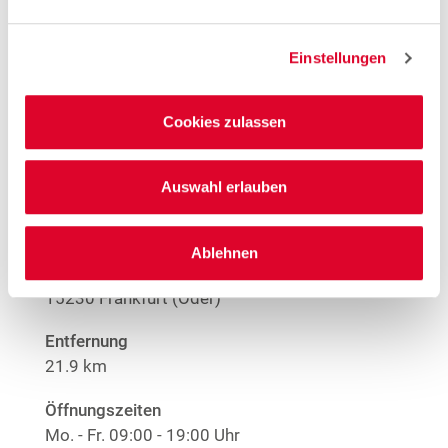
Offene Stellen
1
Große Größen Damenwäsche
Anime T-Shirts
Einstellungen
1
Nur solange der Vorrat reicht.
Cookies zulassen
Mehr Informationen
Auswahl erlauben
Woolworth – Frankfurt (Oder)
Ablehnen
Karl-Marx-Straße 1-6
15230 Frankfurt (Oder)
Entfernung
21.9 km
Öffnungszeiten
Mo. - Fr.
09:00 - 19:00 Uhr