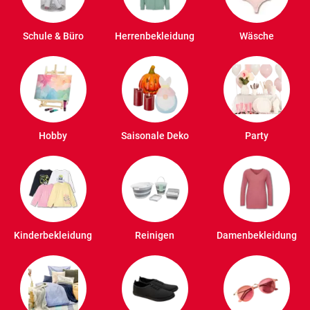
Schule & Büro
Herrenbekleidung
Wäsche
Hobby
Saisonale Deko
Party
Kinderbekleidung
Reinigen
Damenbekleidung