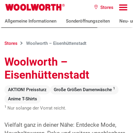
Zum Hauptinhalt
Stores
Woolworth GmbH
To
Allgemeine Informationen
Sonderöffnungszeiten
Neu- u
Stores
Woolworth – Eisenhüttenstadt
Woolworth –
Eisenhüttenstadt
1
AKTION! Preissturz
Große Größen Damenwäsche
Anime T-Shirts
1
Nur solange der Vorrat reicht.
Vielfalt ganz in deiner Nähe: Entdecke Mode,