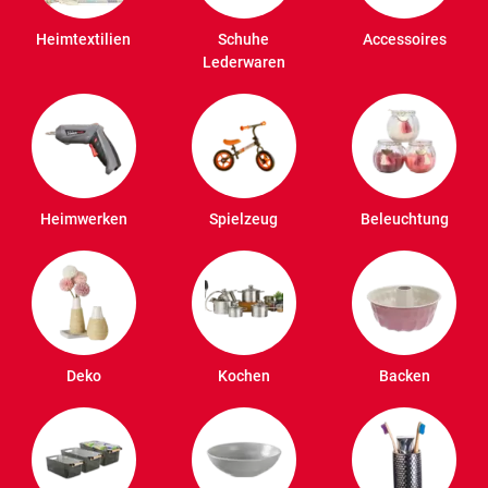
Heimtextilien
Schuhe
Accessoires
Lederwaren
Heimwerken
Spielzeug
Beleuchtung
Deko
Kochen
Backen