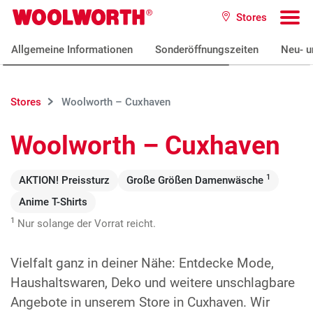
Zum Hauptinhalt
Stores
Woolworth GmbH
To
Allgemeine Informationen
Sonderöffnungszeiten
Neu- u
Stores
Woolworth – Cuxhaven
Woolworth – Cuxhaven
1
AKTION! Preissturz
Große Größen Damenwäsche
Anime T-Shirts
1
Nur solange der Vorrat reicht.
Vielfalt ganz in deiner Nähe: Entdecke Mode,
Haushaltswaren, Deko und weitere unschlagbare
Angebote in unserem Store in Cuxhaven. Wir