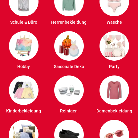
Schule & Büro
Herrenbekleidung
Wäsche
Hobby
Saisonale Deko
Party
Kinderbekleidung
Reinigen
Damenbekleidung