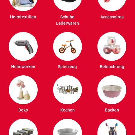
Heimtextilien
Schuhe
Accessoires
Lederwaren
Heimwerken
Spielzeug
Beleuchtung
Deko
Kochen
Backen