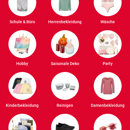
Schule & Büro
Herrenbekleidung
Wäsche
Hobby
Saisonale Deko
Party
Kinderbekleidung
Reinigen
Damenbekleidung