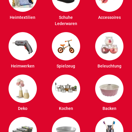
Heimtextilien
Schuhe
Accessoires
Lederwaren
Heimwerken
Spielzeug
Beleuchtung
Deko
Kochen
Backen