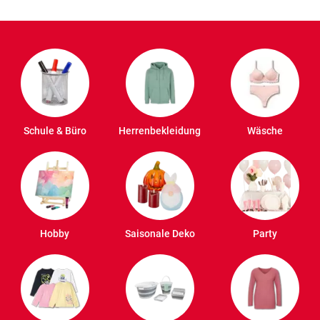
Schule & Büro
Herrenbekleidung
Wäsche
Hobby
Saisonale Deko
Party