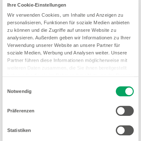
Ihre Cookie-Einstellungen
Zum Stellenangebot
Wir verwenden Cookies, um Inhalte und Anzeigen zu
personalisieren, Funktionen für soziale Medien anbieten
zu können und die Zugriffe auf unsere Website zu
Filialleiter Vollzeit (gn*)
analysieren. Außerdem geben wir Informationen zu Ihrer
Verwendung unserer Website an unsere Partner für
Zum Stellenangebot
soziale Medien, Werbung und Analysen weiter. Unsere
Partner führen diese Informationen möglicherweise mit
weiteren Daten zusammen, die Sie ihnen bereitgestellt
Aushilfe / Minijob Verkauf (gn*)
haben oder die sie im Rahmen Ihrer Nutzung der Dienste
gesammelt haben. Weitere Details sowie die
Einwilligungsauswahl
Zum Stellenangebot
Einstellungen zu den Cookies finden Sie
Notwendig
unter
Datenschutzhinweisen
.
Präferenzen
Quereinsteiger Verkauf Teilzeit (gn*)
Zum Stellenangebot
Statistiken