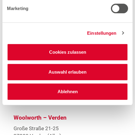
Marketing
Verkäuferin Teilzeit (gn*)
Zum Stellenangebot
Einstellungen
Cookies zulassen
Stores in der Nähe von
Auswahl erlauben
Woolworth – Rotenburg
(Wümme)
Ablehnen
Woolworth – Verden
Große Straße 21-25