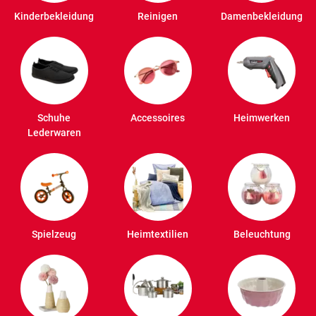
Kinderbekleidung
Reinigen
Damenbekleidung
Schuhe
Accessoires
Heimwerken
Lederwaren
Spielzeug
Heimtextilien
Beleuchtung