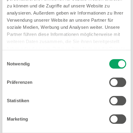
zu können und die Zugriffe auf unsere Website zu
Woolworth – Dillingen an der
analysieren. Außerdem geben wir Informationen zu Ihrer
Donau
Verwendung unserer Website an unsere Partner für
soziale Medien, Werbung und Analysen weiter. Unsere
Partner führen diese Informationen möglicherweise mit
weiteren Daten zusammen, die Sie ihnen bereitgestellt
haben oder die sie im Rahmen Ihrer Nutzung der Dienste
Woolworth – Günzburg
gesammelt haben. Weitere Details sowie die
Einwilligungsauswahl
Dillinger Straße 5-7
Einstellungen zu den Cookies finden Sie
Notwendig
89312 Günzburg
unter
Datenschutzhinweisen
.
Entfernung
Präferenzen
20.94 km
Statistiken
Öffnungszeiten
Mo. - Fr.
09:00 - 19:00 Uhr
Sa.
09:00 - 17:00 Uhr
Marketing
Hinweis