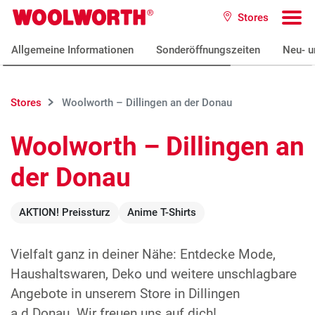
Zum Hauptinhalt
Stores
Woolworth GmbH
To
Allgemeine Informationen
Sonderöffnungszeiten
Neu- u
Stores
Woolworth – Dillingen an der Donau
Woolworth – Dillingen an
der Donau
AKTION! Preissturz
Anime T-Shirts
Vielfalt ganz in deiner Nähe: Entdecke Mode,
Haushaltswaren, Deko und weitere unschlagbare
Angebote in unserem Store in Dillingen
a.d.Donau. Wir freuen uns auf dich!