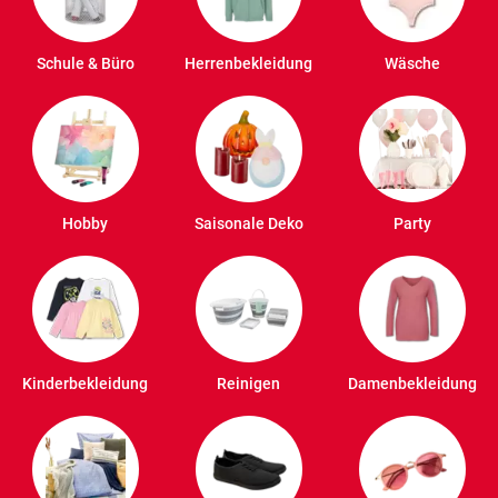
Schule & Büro
Herrenbekleidung
Wäsche
Hobby
Saisonale Deko
Party
Kinderbekleidung
Reinigen
Damenbekleidung