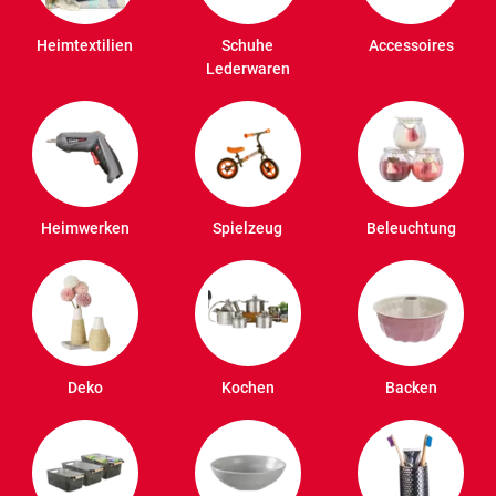
Heimtextilien
Schuhe
Accessoires
Lederwaren
Heimwerken
Spielzeug
Beleuchtung
Deko
Kochen
Backen