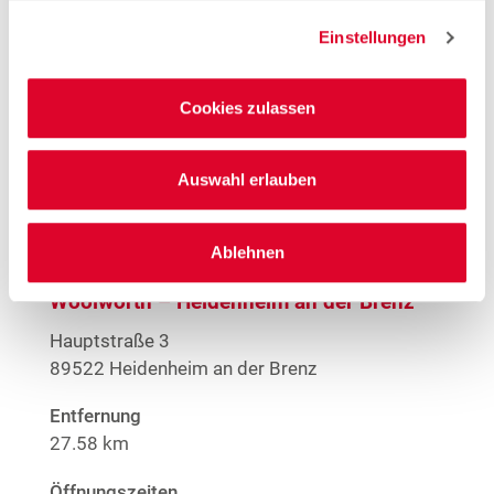
Offene Stellen
Einstellungen
1
EMYO Getränke
1
Große Größen Damenwäsche
Anime T-Shirts
Cookies zulassen
1
Nur solange der Vorrat reicht.
Auswahl erlauben
Mehr Informationen
Ablehnen
Woolworth – Heidenheim an der Brenz
Hauptstraße 3
89522 Heidenheim an der Brenz
Entfernung
27.58 km
Öffnungszeiten