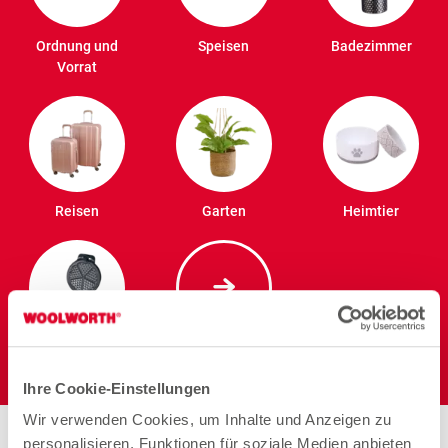
Ordnung und
Speisen
Badezimmer
Vorrat
Reisen
Garten
Heimtier
Elektro
Ihre Cookie-Einstellungen
Wir verwenden Cookies, um Inhalte und Anzeigen zu
Stores in der Nähe von
personalisieren, Funktionen für soziale Medien anbieten