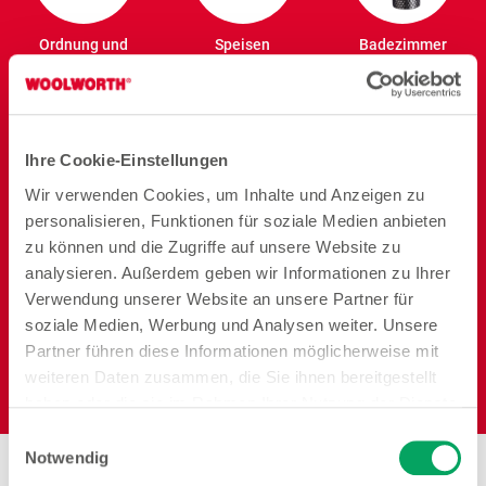
Ordnung und
Speisen
Badezimmer
Vorrat
Ihre Cookie-Einstellungen
Wir verwenden Cookies, um Inhalte und Anzeigen zu
personalisieren, Funktionen für soziale Medien anbieten
Reisen
Garten
Heimtier
zu können und die Zugriffe auf unsere Website zu
analysieren. Außerdem geben wir Informationen zu Ihrer
Verwendung unserer Website an unsere Partner für
soziale Medien, Werbung und Analysen weiter. Unsere
Partner führen diese Informationen möglicherweise mit
weiteren Daten zusammen, die Sie ihnen bereitgestellt
Elektro
haben oder die sie im Rahmen Ihrer Nutzung der Dienste
gesammelt haben. Weitere Details sowie die
Einwilligungsauswahl
Einstellungen zu den Cookies finden Sie
Notwendig
Stores in der Nähe von
unter
Datenschutzhinweisen
.