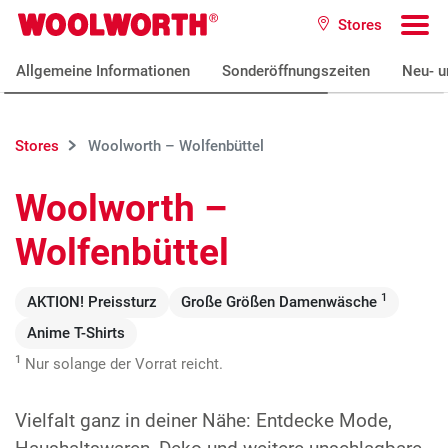
Zum Hauptinhalt
Stores
Woolworth GmbH
To
Allgemeine Informationen
Sonderöffnungszeiten
Neu- u
Stores
Woolworth – Wolfenbüttel
Woolworth –
Wolfenbüttel
1
AKTION! Preissturz
Große Größen Damenwäsche
Anime T-Shirts
1
Nur solange der Vorrat reicht.
Vielfalt ganz in deiner Nähe: Entdecke Mode,