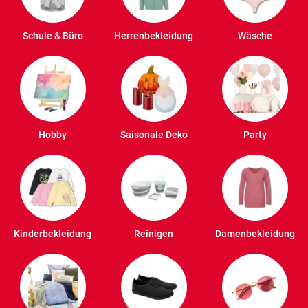
Schule & Büro
Herrenbekleidung
Wäsche
Hobby
Saisonale Deko
Party
Kinderbekleidung
Reinigen
Damenbekleidung