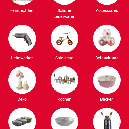
Heimtextilien
Schuhe
Accessoires
Lederwaren
Heimwerken
Spielzeug
Beleuchtung
Deko
Kochen
Backen