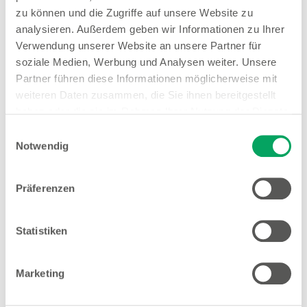
zu können und die Zugriffe auf unsere Website zu
Woolworth – München
analysieren. Außerdem geben wir Informationen zu Ihrer
Seidlstr. 3-5 / Arnulfstr 32
Verwendung unserer Website an unsere Partner für
80335 München
soziale Medien, Werbung und Analysen weiter. Unsere
Partner führen diese Informationen möglicherweise mit
Entfernung
weiteren Daten zusammen, die Sie ihnen bereitgestellt
0.97 km
haben oder die sie im Rahmen Ihrer Nutzung der Dienste
gesammelt haben. Weitere Details sowie die
Einwilligungsauswahl
Öffnungszeiten
Einstellungen zu den Cookies finden Sie
Notwendig
Mo. - Sa.
09:00 - 20:00 Uhr
unter
Datenschutzhinweisen
.
Hinweis
Präferenzen
Offene Stellen
Statistiken
1
EMYO Getränke
1
Nur solange der Vorrat reicht.
Marketing
Mehr Informationen