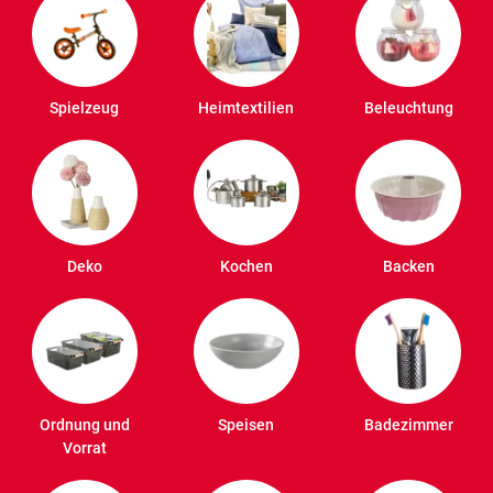
Spielzeug
Heimtextilien
Beleuchtung
Deko
Kochen
Backen
Ordnung und
Speisen
Badezimmer
Vorrat