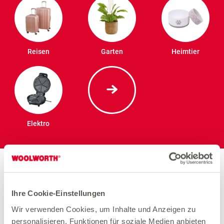
Reisen
Garten
Heimtier
Elektro
Stores in der Nähe von
Woolworth – München
Ihre Cookie-Einstellungen
Wir verwenden Cookies, um Inhalte und Anzeigen zu
personalisieren, Funktionen für soziale Medien anbieten