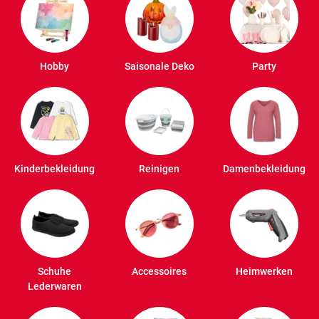
Hobby
Saisonale Deko
Party
Kinderbekleidung
Reinigen
Damenbekleidung
Schuhe
Accessoires
Heimwerken
Lederwaren