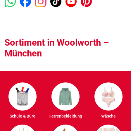
Sortiment in Woolworth –
München
Schule & Büro
Herrenbekleidung
Wäsche