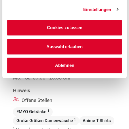
Einstellungen
Woolworth – München Laim
Cookies zulassen
Fürstenrieder Straße 51
80686 München
Auswahl erlauben
Entfernung
3.23 km
Ablehnen
Öffnungszeiten
Mo. - Sa.
09:00 - 20:00 Uhr
Hinweis
Offene Stellen
1
EMYO Getränke
1
Große Größen Damenwäsche
Anime T-Shirts
1