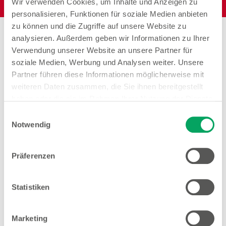
Wir verwenden Cookies, um Inhalte und Anzeigen zu
personalisieren, Funktionen für soziale Medien anbieten
zu können und die Zugriffe auf unsere Website zu
Stores in der Nähe von
analysieren. Außerdem geben wir Informationen zu Ihrer
Woolworth – Augsburg
Verwendung unserer Website an unsere Partner für
soziale Medien, Werbung und Analysen weiter. Unsere
Partner führen diese Informationen möglicherweise mit
weiteren Daten zusammen, die Sie ihnen bereitgestellt
haben oder die sie im Rahmen Ihrer Nutzung der Dienste
Woolworth – Augsburg
gesammelt haben. Weitere Details sowie die
Einwilligungsauswahl
Gögginger Straße 119
Einstellungen zu den Cookies finden Sie
Notwendig
86199 Augsburg
unter
Datenschutzhinweisen
.
Präferenzen
Entfernung
2.17 km
Statistiken
Öffnungszeiten
Mo. - Sa.
09:00 - 20:00 Uhr
Marketing