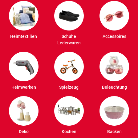
Heimtextilien
Schuhe
Accessoires
Lederwaren
Heimwerken
Spielzeug
Beleuchtung
Deko
Kochen
Backen