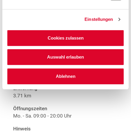
Hinweis
Offene Stellen
Einstellungen
Mehr Informationen
Cookies zulassen
Auswahl erlauben
Woolworth – Augsburg
Brixener Straße 11
86165 Augsburg
Ablehnen
Entfernung
3.71 km
Öffnungszeiten
Mo. - Sa.
09:00 - 20:00 Uhr
Hinweis