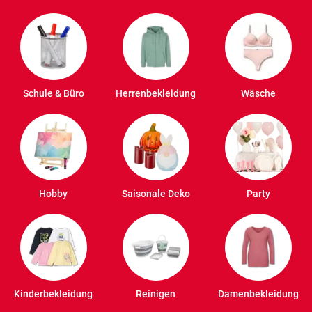
Schule & Büro
Herrenbekleidung
Wäsche
Hobby
Saisonale Deko
Party
Kinderbekleidung
Reinigen
Damenbekleidung