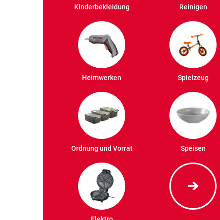
Kinderbekleidung
Reinigen
Heimwerken
Spielzeug
Ordnung und Vorrat
Speisen
Elektro