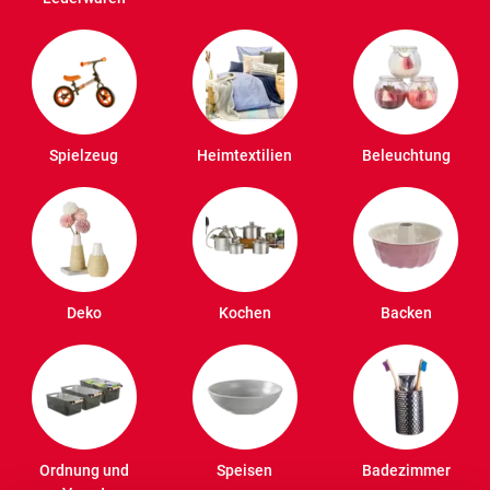
Spielzeug
Heimtextilien
Beleuchtung
Deko
Kochen
Backen
Ordnung und
Speisen
Badezimmer