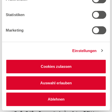
Fürstenfeldbruck
Statistiken
Woolworth – München
Marketing
Mahatma-Gandhi-Platz 2
81249 München
Einstellungen
Entfernung
12.35 km
Cookies zulassen
Öffnungszeiten
Mo. - Sa.
09:30 - 20:00 Uhr
Auswahl erlauben
Hinweis
Offene Stellen
Ablehnen
1
EMYO Getränke
1