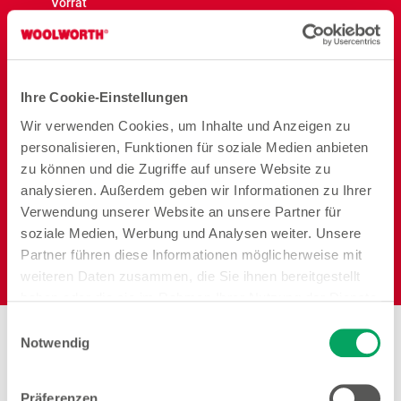
Vorrat
Ihre Cookie-Einstellungen
Wir verwenden Cookies, um Inhalte und Anzeigen zu
Reisen
Garten
Heimtier
personalisieren, Funktionen für soziale Medien anbieten
zu können und die Zugriffe auf unsere Website zu
analysieren. Außerdem geben wir Informationen zu Ihrer
Verwendung unserer Website an unsere Partner für
soziale Medien, Werbung und Analysen weiter. Unsere
Partner führen diese Informationen möglicherweise mit
Elektro
weiteren Daten zusammen, die Sie ihnen bereitgestellt
haben oder die sie im Rahmen Ihrer Nutzung der Dienste
gesammelt haben. Weitere Details sowie die
Einwilligungsauswahl
Stores in der Nähe von
Einstellungen zu den Cookies finden Sie
Notwendig
unter
Datenschutzhinweisen
.
Woolworth –
Präferenzen