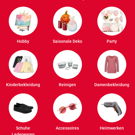
Hobby
Saisonale Deko
Party
Kinderbekleidung
Reinigen
Damenbekleidung
Schuhe
Accessoires
Heimwerken
Lederwaren