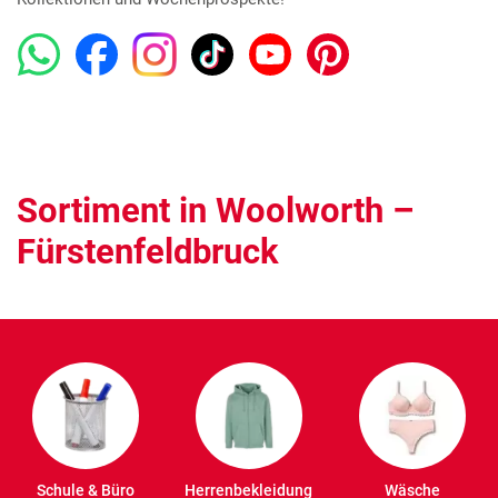
Sortiment in Woolworth –
Fürstenfeldbruck
Schule & Büro
Herrenbekleidung
Wäsche