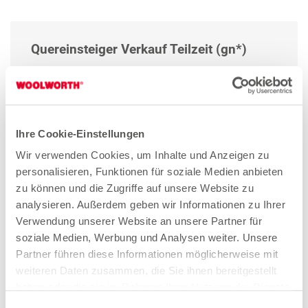
Quereinsteiger Verkauf Teilzeit (gn*)
Zum Stellenangebot
Ihre Cookie-Einstellungen
Verkäuferin Teilzeit (gn*)
Wir verwenden Cookies, um Inhalte und Anzeigen zu
Zum Stellenangebot
personalisieren, Funktionen für soziale Medien anbieten
zu können und die Zugriffe auf unsere Website zu
analysieren. Außerdem geben wir Informationen zu Ihrer
Verwendung unserer Website an unsere Partner für
soziale Medien, Werbung und Analysen weiter. Unsere
Stores in der Nähe von
Partner führen diese Informationen möglicherweise mit
Woolworth – Hannover
weiteren Daten zusammen, die Sie ihnen bereitgestellt
haben oder die sie im Rahmen Ihrer Nutzung der Dienste
gesammelt haben. Weitere Details sowie die