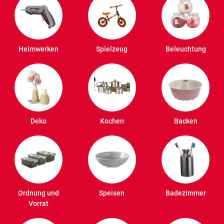
Heimwerken
Spielzeug
Beleuchtung
Deko
Kochen
Backen
Ordnung und
Speisen
Badezimmer
Vorrat