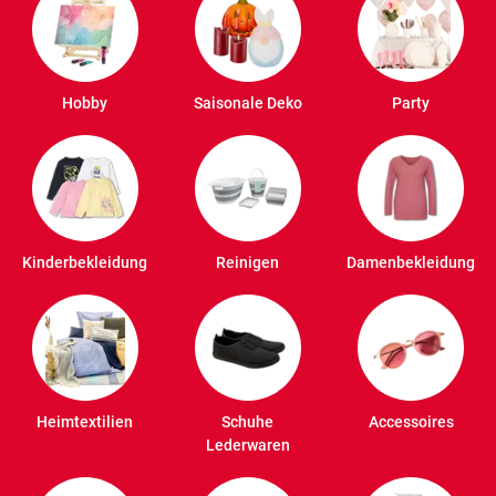
Hobby
Saisonale Deko
Party
Kinderbekleidung
Reinigen
Damenbekleidung
Heimtextilien
Schuhe
Accessoires
Lederwaren