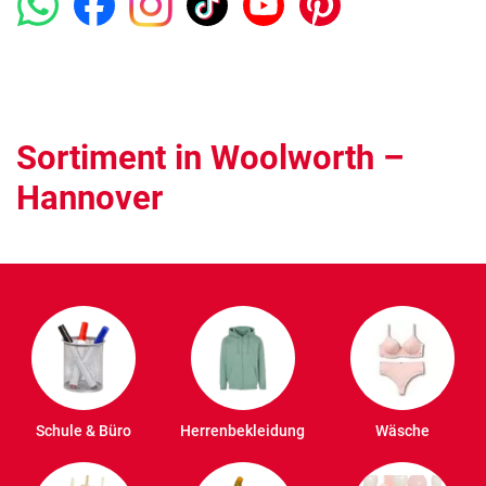
Sortiment in Woolworth –
Hannover
Schule & Büro
Herrenbekleidung
Wäsche